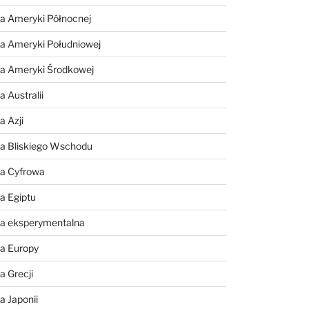
a Ameryki Północnej
a Ameryki Południowej
ia Ameryki Środkowej
 Australii
a Azji
ia Bliskiego Wschodu
ia Cyfrowa
a Egiptu
ia eksperymentalna
ia Europy
a Grecji
a Japonii