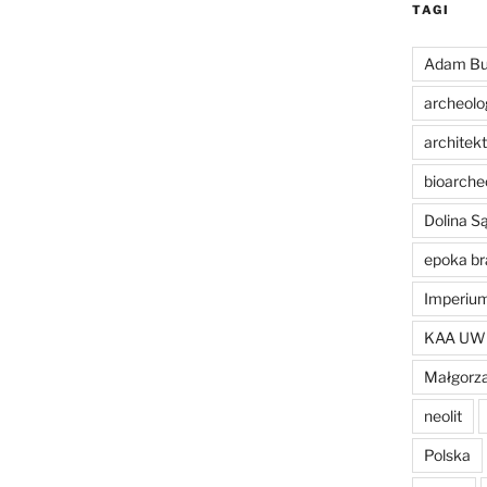
TAGI
Adam Bu
archeolo
architek
bioarche
Dolina 
epoka br
Imperiu
KAA UW
Małgorza
neolit
Polska