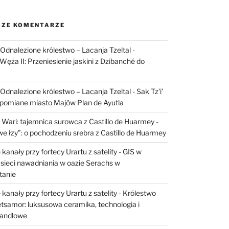
ZE KOMENTARZE
I: Odnalezione królestwo – Lacanja Tzeltal
-
Węża II: Przeniesienie jaskini z Dzibanché do
I: Odnalezione królestwo – Lacanja Tzeltal
-
Sak Tz’i’
apomiane miasto Majów Plan de Ayutla
 Wari: tajemnica surowca z Castillo de Huarmey
-
e łzy”: o pochodzeniu srebra z Castillo de Huarmey
kanały przy fortecy Urartu z satelity
-
GIS w
sieci nawadniania w oazie Serachs w
tanie
kanały przy fortecy Urartu z satelity
-
Królestwo
etsamor: luksusowa ceramika, technologia i
handlowe