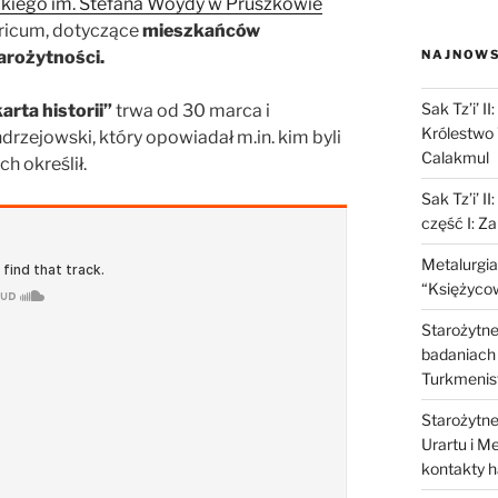
iego im. Stefana Woydy w Pruszkowie
ricum, dotyczące
mieszkańców
arożytności.
NAJNOWS
Sak Tz’i’ I
rta historii”
trwa od 30 marca i
Królestwo 
drzejowski, który opowiadał m.in. kim byli
Calakmul
h określił.
Sak Tz’i’ I
część I: Z
Metalurgia
“Księżycow
Starożytne 
badaniach 
Turkmenis
Starożytne 
Urartu i M
kontakty 