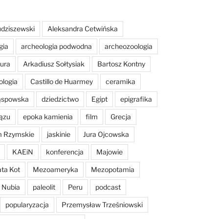
dziszewski
Aleksandra Cetwińska
gia
archeologia podwodna
archeozoologia
tura
Arkadiusz Sołtysiak
Bartosz Kontny
ologia
Castillo de Huarmey
ceramika
Sąspowska
dziedzictwo
Egipt
epigrafika
ązu
epoka kamienia
film
Grecja
m Rzymskie
jaskinie
Jura Ojcowska
KAEiN
konferencja
Majowie
ta Kot
Mezoameryka
Mezopotamia
Nubia
paleolit
Peru
podcast
popularyzacja
Przemysław Trześniowski