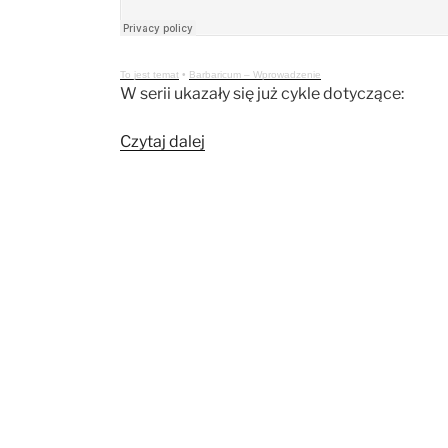
To jest temat
•
Barbaricum – Wprowadzenie
W serii ukazały się już cykle dotyczące:
„Podcasty
Czytaj dalej
o
Barbaricum”