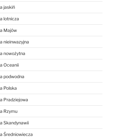
a jaskiń
a lotnicza
ia Majów
a nieinwazyjna
ia nowożytna
a Oceanii
ia podwodna
a Polska
a Pradziejowa
ia Rzymu
ia Skandynawii
ia Średniowiecza