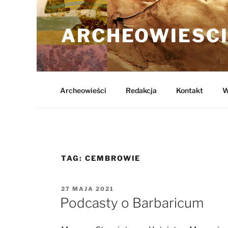
Przejdź
do
ARCHEOWIESCI
treści
Archeowieści
Redakcja
Kontakt
W
TAG:
CEMBROWIE
OPUBLIKOWANE
27 MAJA 2021
W
Podcasty o Barbaricum