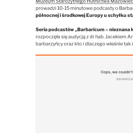
Muzeum Starożytnego Hutnictwa Mazowieck
prowadzi 10-15 minutowe podcasty o Barba
północnej i środkowej Europy u schyłku st
Seria podcastów „Barbaricum – nieznana ka
rozpoczęła się audycją z dr hab. Jacekiem An
barbarzyńcy oraz kto i dlaczego właśnie tak ic