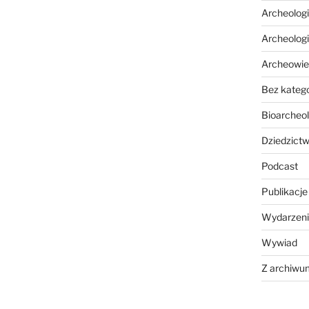
Archeolog
Archeolog
Archeowie
Bez katego
Bioarcheol
Dziedzictw
Podcast
Publikacje
Wydarzeni
Wywiad
Z archiwu