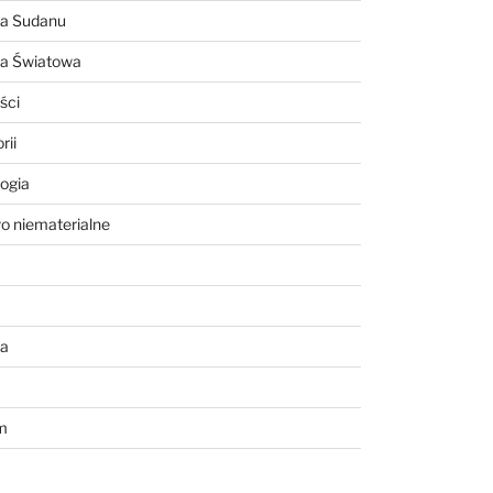
ia Sudanu
ia Światowa
ści
rii
ogia
o niematerialne
a
m