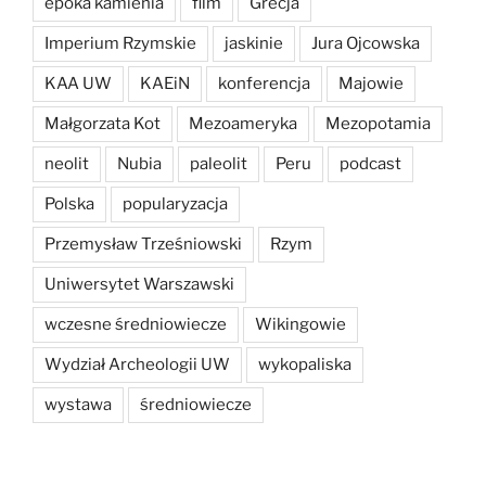
epoka kamienia
film
Grecja
Imperium Rzymskie
jaskinie
Jura Ojcowska
KAA UW
KAEiN
konferencja
Majowie
Małgorzata Kot
Mezoameryka
Mezopotamia
neolit
Nubia
paleolit
Peru
podcast
Polska
popularyzacja
Przemysław Trześniowski
Rzym
Uniwersytet Warszawski
wczesne średniowiecze
Wikingowie
Wydział Archeologii UW
wykopaliska
wystawa
średniowiecze