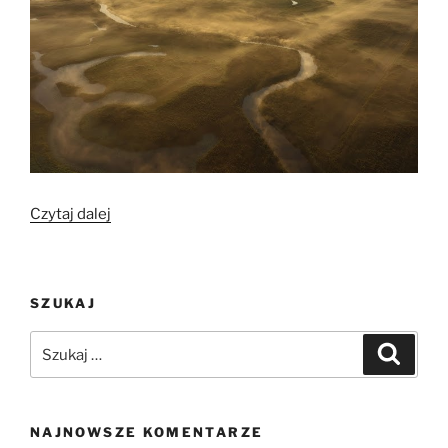
„Bioregion
Czytaj dalej
Biebrza
Rzeka
i
SZUKAJ
Człowiek
–
Szukaj:
Szukaj
Archeoczwartek”
NAJNOWSZE KOMENTARZE