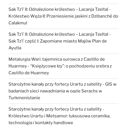
Sak Tz’i’ II: Odnalezione królestwo – Lacanja Tzeltal
-
Królestwo Węża II: Przeniesienie jaskini z Dzibanché do
Calakmul
Sak Tz’i’ II: Odnalezione królestwo – Lacanja Tzeltal
-
Sak Tz’i’ część I: Zapomiane miasto Majów Plan de
Ayutla
Metalurgia Wari: tajemnica surowca z Castillo de
Huarmey
-
“Księżycowe łzy”: o pochodzeniu srebra z
Castillo de Huarmey
Starożytne kanały przy fortecy Urartu z satelity
-
GIS w
badaniach sieci nawadniania w oazie Serachs w
Turkmenistanie
Starożytne kanały przy fortecy Urartu z satelity
-
Królestwo Urartu i Metsamor: luksusowa ceramika,
technologia i kontakty handlowe