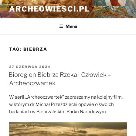
Przejdź
ARCHEOWIESCI.PL
do
treści
Menu
TAG:
BIEBRZA
OPUBLIKOWANE
27 CZERWCA 2024
W
Bioregion Biebrza Rzeka i Człowiek –
Archeoczwartek
W serii „Archeoczwartek” zapraszamy na kolejny film,
w którym dr Michał Przeździecki opowie o swoich
badaniach w Biebrzańskim Parku Narodowym.