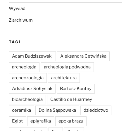
Wywiad
Z archiwum
TAGI
Adam Budziszewski
Aleksandra Cetwińska
archeologia
archeologia podwodna
archeozoologia
architektura
Arkadiusz Sołtysiak
Bartosz Kontny
bioarcheologia
Castillo de Huarmey
ceramika
Dolina Sąspowska
dziedzictwo
Egipt
epigrafika
epoka brązu