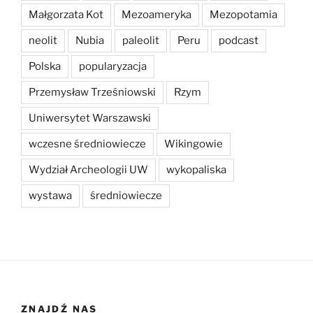
Małgorzata Kot
Mezoameryka
Mezopotamia
neolit
Nubia
paleolit
Peru
podcast
Polska
popularyzacja
Przemysław Trześniowski
Rzym
Uniwersytet Warszawski
wczesne średniowiecze
Wikingowie
Wydział Archeologii UW
wykopaliska
wystawa
średniowiecze
ZNAJDŹ NAS