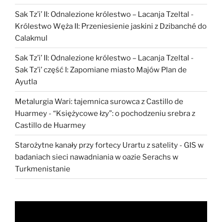
Sak Tz’i’ II: Odnalezione królestwo – Lacanja Tzeltal
-
Królestwo Węża II: Przeniesienie jaskini z Dzibanché do
Calakmul
Sak Tz’i’ II: Odnalezione królestwo – Lacanja Tzeltal
-
Sak Tz’i’ część I: Zapomiane miasto Majów Plan de
Ayutla
Metalurgia Wari: tajemnica surowca z Castillo de
Huarmey
-
“Księżycowe łzy”: o pochodzeniu srebra z
Castillo de Huarmey
Starożytne kanały przy fortecy Urartu z satelity
-
GIS w
badaniach sieci nawadniania w oazie Serachs w
Turkmenistanie