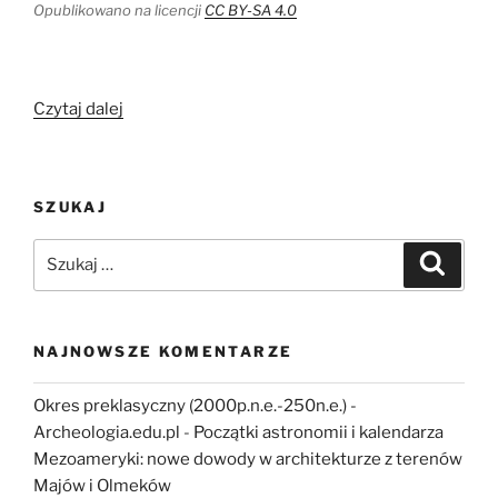
Opublikowano na licencji
CC BY-SA 4.0
„Po
Czytaj dalej
nitce
do
kłębka
SZUKAJ
–
po
Szukaj:
Szukaj
co
archeologii
badania
nad
NAJNOWSZE KOMENTARZE
wirusem
brodawczaka
Okres preklasyczny (2000p.n.e.-250n.e.) -
ludzkiego
Archeologia.edu.pl
-
Początki astronomii i kalendarza
(HPV)?”
Mezoameryki: nowe dowody w architekturze z terenów
Majów i Olmeków