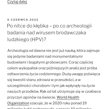
„Svante
Czytaj dalej
Pääbo
laureatem
Nagrody
OPUBLIKOWANE
6 CZERWCA 2022
W
Nobla!”
Po nitce do kłębka – po co archeologii
badania nad wirusem brodawczaka
ludzkiego (HPV)?
Archeologia od dawna nie jest już nauką, która zajmuje
się jedynie badaniami nad monumentalnymi
budowlami i bogatymi grobowcami. Coraz częściej
celem wykopalisk oraz późniejszych analiz jest próba
odtworzenia życia codziennego. Dużą uwagę poświęca
się kwestii stanu zdrowia w przeszłości, a w
szczególności chorobom i tym jak wpłynęły na życie
naszych przodków. Rak od lat utrzymuje się w czołówce
przyczyn zgonów na świecie.
World Health
Organization
szacuje, że w 2020 roku ponad 19