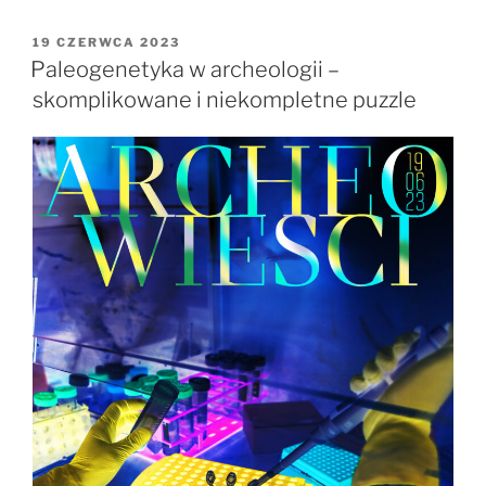
–
czego
OPUBLIKOWANE
19 CZERWCA 2023
W
nas
Paleogenetyka w archeologii –
uczy
skomplikowane i niekompletne puzzle
współczesna
archeologia?”