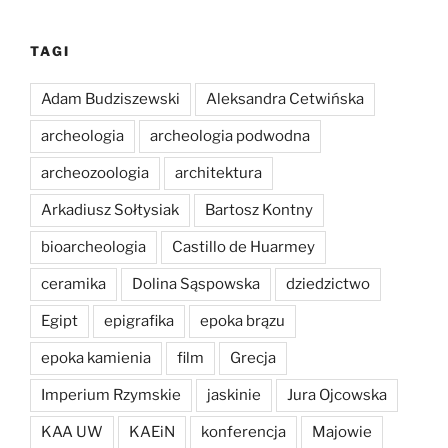
TAGI
Adam Budziszewski
Aleksandra Cetwińska
archeologia
archeologia podwodna
archeozoologia
architektura
Arkadiusz Sołtysiak
Bartosz Kontny
bioarcheologia
Castillo de Huarmey
ceramika
Dolina Sąspowska
dziedzictwo
Egipt
epigrafika
epoka brązu
epoka kamienia
film
Grecja
Imperium Rzymskie
jaskinie
Jura Ojcowska
KAA UW
KAEiN
konferencja
Majowie