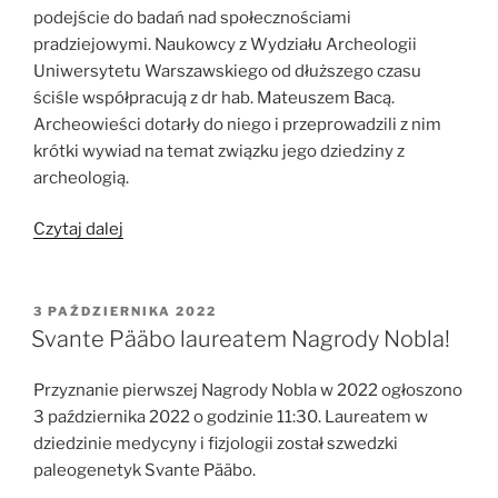
podejście do badań nad społecznościami
pradziejowymi. Naukowcy z Wydziału Archeologii
Uniwersytetu Warszawskiego od dłuższego czasu
ściśle współpracują z dr hab. Mateuszem Bacą.
Archeowieści dotarły do niego i przeprowadzili z nim
krótki wywiad na temat związku jego dziedziny z
archeologią.
„Paleogenetyka
Czytaj dalej
w
archeologii
–
OPUBLIKOWANE
3 PAŹDZIERNIKA 2022
W
skomplikowane
Svante Pääbo laureatem Nagrody Nobla!
i
niekompletne
Przyznanie pierwszej Nagrody Nobla w 2022 ogłoszono
puzzle”
3 października 2022 o godzinie 11:30. Laureatem w
dziedzinie medycyny i fizjologii został szwedzki
paleogenetyk Svante Pääbo.