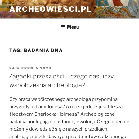
Przejdź
ARCHEOWIESCI.PL
do
treści
Menu
TAG:
BADANIA DNA
OPUBLIKOWANE
24 SIERPNIA 2023
W
Zagadki przeszłości – czego nas uczy
współczesna archeologia?
Czy praca współczesnego archeologa przypomina
przygody Indiany Jonesa? A może jednak jest bliższa
śledztwom Sherlocka Holmesa? Archeologiczne
badania podlegają nieustannej ewolucji. Czego obecnie
możemy dowiedzieć się o naszych przodkach,
analizując resztki dawnych przedmiotów codziennego