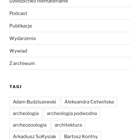
Dziedzictwo niematerialne
Podcast
Publikacje
Wydarzenia
Wywiad
Z archiwum
TAGI
Adam Budziszewski
Aleksandra Cetwińska
archeologia
archeologia podwodna
archeozoologia
architektura
Arkadiusz Sołtysiak
Bartosz Kontny