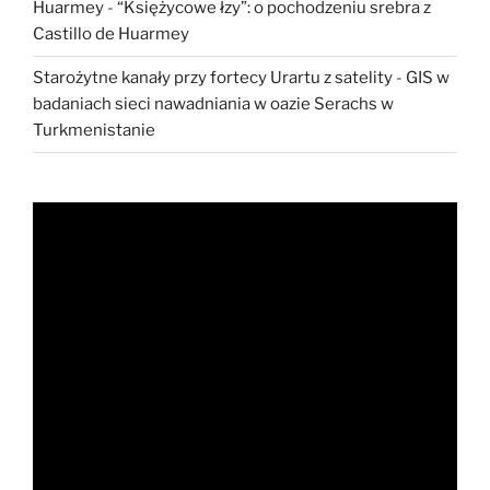
Huarmey
-
“Księżycowe łzy”: o pochodzeniu srebra z
Castillo de Huarmey
Starożytne kanały przy fortecy Urartu z satelity
-
GIS w
badaniach sieci nawadniania w oazie Serachs w
Turkmenistanie