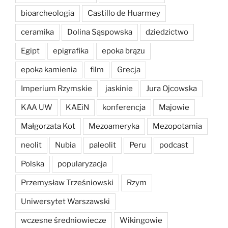
bioarcheologia
Castillo de Huarmey
ceramika
Dolina Sąspowska
dziedzictwo
Egipt
epigrafika
epoka brązu
epoka kamienia
film
Grecja
Imperium Rzymskie
jaskinie
Jura Ojcowska
KAA UW
KAEiN
konferencja
Majowie
Małgorzata Kot
Mezoameryka
Mezopotamia
neolit
Nubia
paleolit
Peru
podcast
Polska
popularyzacja
Przemysław Trześniowski
Rzym
Uniwersytet Warszawski
wczesne średniowiecze
Wikingowie