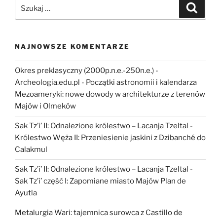
Szukaj:
Szukaj
naskalnej
z
Kolumbii”
NAJNOWSZE KOMENTARZE
Okres preklasyczny (2000p.n.e.-250n.e.) -
Archeologia.edu.pl
-
Początki astronomii i kalendarza
Mezoameryki: nowe dowody w architekturze z terenów
Majów i Olmeków
Sak Tz’i’ II: Odnalezione królestwo – Lacanja Tzeltal
-
Królestwo Węża II: Przeniesienie jaskini z Dzibanché do
Calakmul
Sak Tz’i’ II: Odnalezione królestwo – Lacanja Tzeltal
-
Sak Tz’i’ część I: Zapomiane miasto Majów Plan de
Ayutla
Metalurgia Wari: tajemnica surowca z Castillo de