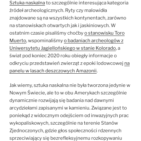
Sztuka naskalna
to szczególnie interesująca kategoria
źródeł archeologicznych. Ryty czy malowidła
znajdowane są na wszystkich kontynentach, zarówno
na stanowiskach otwartych jak i jaskiniowych. W
ostatnim czasie pisaliśmy choćby
o stanowisku Toro
Muerto
, wspominaliśmy
o badaniach archeologów z
Uniwersytetu Jagiellońskiego w stanie Kolorado
, a
świat pod koniec 2020 roku obiegły informacje o
odkryciu przedstawień zwierząt z epoki lodowcowej
na
panelu w lasach deszczowych Amazonii
.
Jak wiemy, sztuka naskalna nie była tworzona jedynie w
Nowym Świecie, ale to w obu Amerykach szczególnie
dynamicznie rozwijają się badania nad dawnymi
arcydziełami zapisanymi w kamieniu. Związane jest to
poniekąd z widocznym odejściem od inwazyjnych prac
wykopaliskowych, szczególnie na terenie Stanów
Zjednoczonych, gdzie głos społeczności rdzennych
sprzeciwiający się bezrefleksyjnemu rozkopywaniu