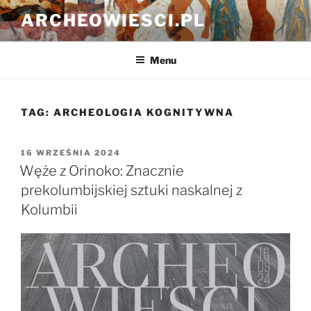
Przejdź
ARCHEOWIESCI.PL
do
treści
Menu
TAG:
ARCHEOLOGIA KOGNITYWNA
OPUBLIKOWANE
16 WRZEŚNIA 2024
W
Węże z Orinoko: Znacznie
prekolumbijskiej sztuki naskalnej z
Kolumbii