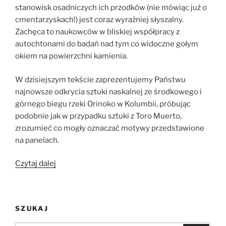
stanowisk osadniczych ich przodków (nie mówiąc już o
cmentarzyskach!) jest coraz wyraźniej słyszalny.
Zachęca to naukowców w bliskiej współpracy z
autochtonami do badań nad tym co widoczne gołym
okiem na powierzchni kamienia.
W dzisiejszym tekście zaprezentujemy Państwu
najnowsze odkrycia sztuki naskalnej ze środkowego i
górnego biegu rzeki Orinoko w Kolumbii, próbując
podobnie jak w przypadku sztuki z Toro Muerto,
zrozumieć co mogły oznaczać motywy przedstawione
na panelach.
„Węże
Czytaj dalej
z
Orinoko:
Znacznie
SZUKAJ
prekolumbijskiej
sztuki