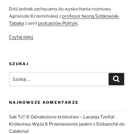
Dziś jednak zachęcamy do wysłuchania rozmowy
Agnieszki Krzemińskiej z
profesor Iwoną Sobkowiak-
Tabaka
z serii
podcastów Polityki
.
„Rola
Czytaj dalej
kobiet
w
epoce
SZUKAJ
kamienia.
Profesor
Szukaj:
Szukaj
Sobkowiak-
Tabaka
w
podcaście
NAJNOWSZE KOMENTARZE
Polityki”
Sak Tz’i’ II: Odnalezione królestwo – Lacanja Tzeltal
-
Królestwo Węża II: Przeniesienie jaskini z Dzibanché do
Calakmul