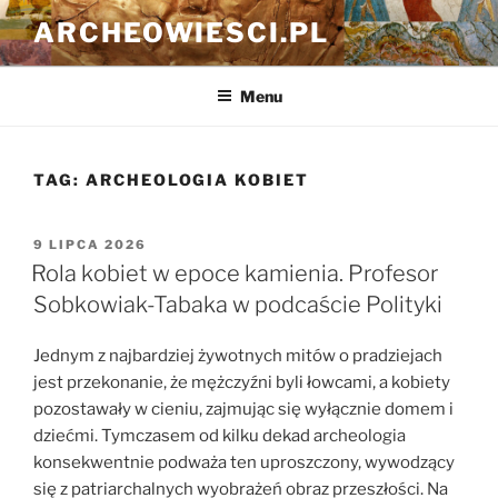
Przejdź
ARCHEOWIESCI.PL
do
treści
Menu
TAG:
ARCHEOLOGIA KOBIET
OPUBLIKOWANE
9 LIPCA 2026
W
Rola kobiet w epoce kamienia. Profesor
Sobkowiak-Tabaka w podcaście Polityki
Jednym z najbardziej żywotnych mitów o pradziejach
jest przekonanie, że mężczyźni byli łowcami, a kobiety
pozostawały w cieniu, zajmując się wyłącznie domem i
dziećmi. Tymczasem od kilku dekad archeologia
konsekwentnie podważa ten uproszczony, wywodzący
się z patriarchalnych wyobrażeń obraz przeszłości. Na