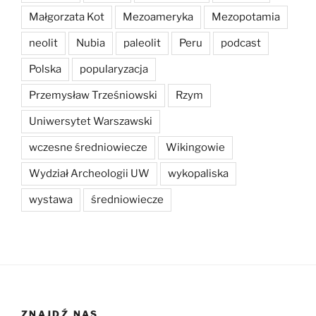
Małgorzata Kot
Mezoameryka
Mezopotamia
neolit
Nubia
paleolit
Peru
podcast
Polska
popularyzacja
Przemysław Trześniowski
Rzym
Uniwersytet Warszawski
wczesne średniowiecze
Wikingowie
Wydział Archeologii UW
wykopaliska
wystawa
średniowiecze
ZNAJDŹ NAS