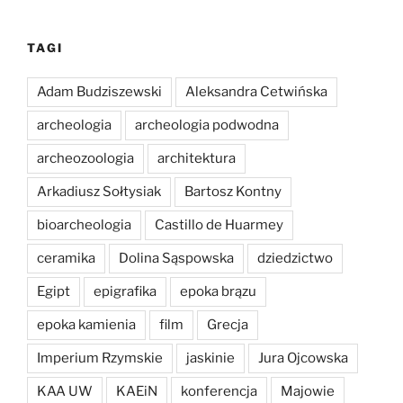
TAGI
Adam Budziszewski
Aleksandra Cetwińska
archeologia
archeologia podwodna
archeozoologia
architektura
Arkadiusz Sołtysiak
Bartosz Kontny
bioarcheologia
Castillo de Huarmey
ceramika
Dolina Sąspowska
dziedzictwo
Egipt
epigrafika
epoka brązu
epoka kamienia
film
Grecja
Imperium Rzymskie
jaskinie
Jura Ojcowska
KAA UW
KAEiN
konferencja
Majowie