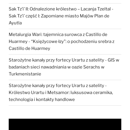
Sak Tz’i’ II: Odnalezione królestwo – Lacanja Tzeltal
-
Sak Tz’i’ część I: Zapomiane miasto Majów Plan de
Ayutla
Metalurgia Wari: tajemnica surowca z Castillo de
Huarmey
-
“Księżycowe łzy”: o pochodzeniu srebra z
Castillo de Huarmey
Starożytne kanały przy fortecy Urartu z satelity
-
GIS w
badaniach sieci nawadniania w oazie Serachs w
Turkmenistanie
Starożytne kanały przy fortecy Urartu z satelity
-
Królestwo Urartu i Metsamor: luksusowa ceramika,
technologia i kontakty handlowe