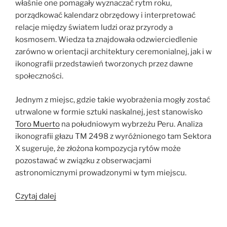
właśnie one pomagały wyznaczać rytm roku,
porządkować kalendarz obrzędowy i interpretować
relacje między światem ludzi oraz przyrody a
kosmosem. Wiedza ta znajdowała odzwierciedlenie
zarówno w orientacji architektury ceremonialnej, jak i w
ikonografii przedstawień tworzonych przez dawne
społeczności.
Jednym z miejsc, gdzie takie wyobrażenia mogły zostać
utrwalone w formie sztuki naskalnej, jest stanowisko
Toro Muerto
na południowym wybrzeżu Peru. Analiza
ikonografii głazu TM 2498 z wyróżnionego tam Sektora
X sugeruje, że złożona kompozycja rytów może
pozostawać w związku z obserwacjami
astronomicznymi prowadzonymi w tym miejscu.
„Kosmowizja
Czytaj dalej
ukryta
w