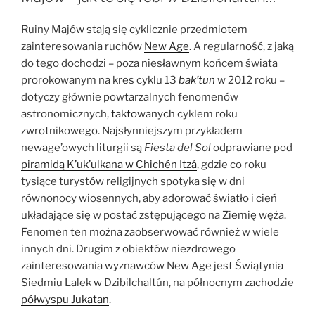
dowody
w
Ruiny Majów stają się cyklicznie przedmiotem
architekturze
zainteresowania ruchów
New Age
. A regularność, z jaką
z
do tego dochodzi – poza niesławnym końcem świata
terenów
prorokowanym na kres cyklu 13
bak’tun
w 2012 roku –
Majów
dotyczy głównie powtarzalnych fenomenów
i
astronomicznych,
taktowanych
cyklem roku
Olmeków”
zwrotnikowego. Najsłynniejszym przykładem
newage’owych liturgii są
Fiesta del Sol
odprawiane pod
piramidą K’uk’ulkana w Chichén Itzá
, gdzie co roku
tysiące turystów religijnych spotyka się w dni
równonocy wiosennych, aby adorować światło i cień
układające się w postać zstępującego na Ziemię węża.
Fenomen ten można zaobserwować również w wiele
innych dni. Drugim z obiektów niezdrowego
zainteresowania wyznawców New Age jest Świątynia
Siedmiu Lalek w Dzibilchaltún, na północnym zachodzie
półwyspu Jukatan
.