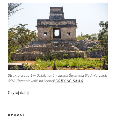
Struktura sub-1 w Dzibilchaltún, zwana Świątynią Siedmiu Lalek
©P.A. Trześniowski, na licencji
CC BY-NC-SA 4.0
„Chybiony
Czytaj dalej
spektakl
New
Age
SZUKAJ