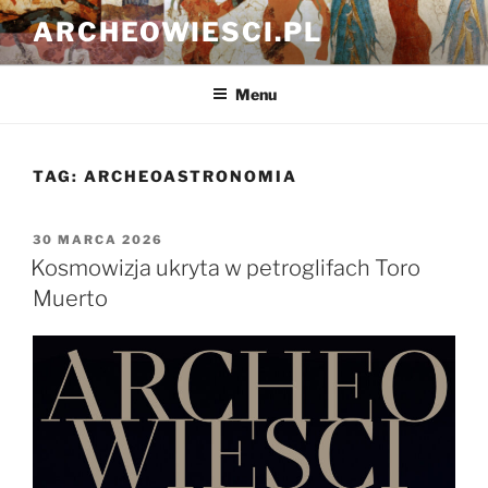
Przejdź
ARCHEOWIESCI.PL
do
treści
Menu
TAG:
ARCHEOASTRONOMIA
OPUBLIKOWANE
30 MARCA 2026
W
Kosmowizja ukryta w petroglifach Toro
Muerto