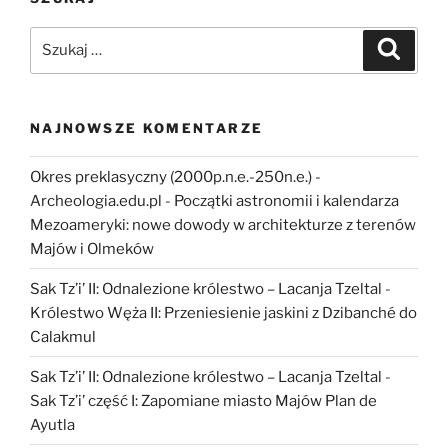
w
ruinach
Szukaj:
Szukaj
Majów
–
jak
to
NAJNOWSZE KOMENTARZE
się
robi
Okres preklasyczny (2000p.n.e.-250n.e.) -
w
Archeologia.edu.pl
-
Początki astronomii i kalendarza
Dzibilchaltún…”
Mezoameryki: nowe dowody w architekturze z terenów
Majów i Olmeków
Sak Tz’i’ II: Odnalezione królestwo – Lacanja Tzeltal
-
Królestwo Węża II: Przeniesienie jaskini z Dzibanché do
Calakmul
Sak Tz’i’ II: Odnalezione królestwo – Lacanja Tzeltal
-
Sak Tz’i’ część I: Zapomiane miasto Majów Plan de
Ayutla