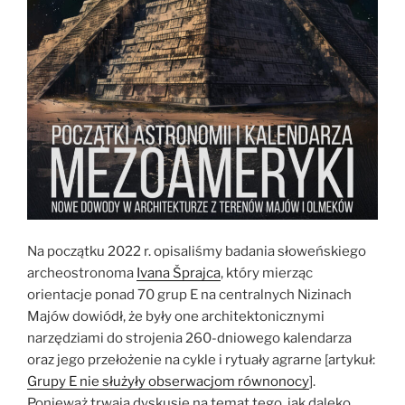
Na początku 2022 r. opisaliśmy badania słoweńskiego
archeostronoma
Ivana Šprajca
, który mierząc
orientacje ponad 70 grup E na centralnych Nizinach
Majów dowiódł, że były one architektonicznymi
narzędziami do strojenia 260-dniowego kalendarza
oraz jego przełożenie na cykle i rytuały agrarne [artykuł:
Grupy E nie służyły obserwacjom równonocy
].
Ponieważ trwają dyskusje na temat tego, jak daleko