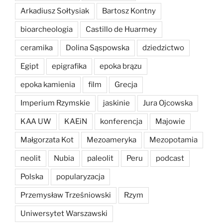
Arkadiusz Sołtysiak
Bartosz Kontny
bioarcheologia
Castillo de Huarmey
ceramika
Dolina Sąspowska
dziedzictwo
Egipt
epigrafika
epoka brązu
epoka kamienia
film
Grecja
Imperium Rzymskie
jaskinie
Jura Ojcowska
KAA UW
KAEiN
konferencja
Majowie
Małgorzata Kot
Mezoameryka
Mezopotamia
neolit
Nubia
paleolit
Peru
podcast
Polska
popularyzacja
Przemysław Trześniowski
Rzym
Uniwersytet Warszawski