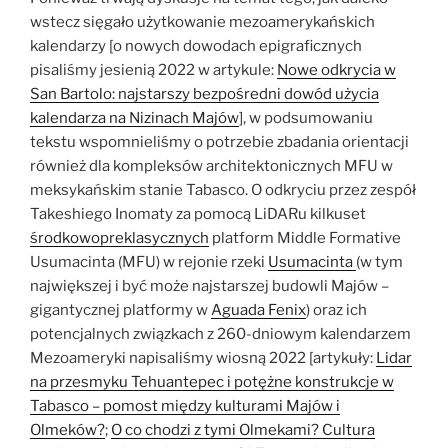
wstecz sięgało użytkowanie mezoamerykańskich
kalendarzy [o nowych dowodach epigraficznych
pisaliśmy jesienią 2022 w artykule:
Nowe odkrycia w
San Bartolo: najstarszy bezpośredni dowód użycia
kalendarza na Nizinach Majów
], w podsumowaniu
tekstu wspomnieliśmy o potrzebie zbadania orientacji
również dla kompleksów architektonicznych MFU w
meksykańskim stanie Tabasco. O odkryciu przez zespół
Takeshiego Inomaty za pomocą LiDARu kilkuset
środkowopreklasycznych
platform Middle Formative
Usumacinta (MFU) w rejonie rzeki
Usumacinta
(w tym
największej i być może najstarszej budowli Majów –
gigantycznej platformy w
Aguada Fenix
) oraz ich
potencjalnych związkach z 260-dniowym kalendarzem
Mezoameryki napisaliśmy wiosną 2022 [artykuły:
Lidar
na przesmyku Tehuantepec i potężne konstrukcje w
Tabasco – pomost między kulturami Majów i
Olmeków?
;
O co chodzi z tymi Olmekami? Cultura