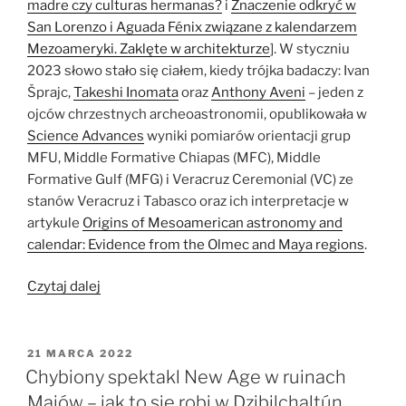
madre czy culturas hermanas?
i
Znaczenie odkryć w
San Lorenzo i Aguada Fénix związane z kalendarzem
Mezoameryki. Zaklęte w architekturze
]. W styczniu
2023 słowo stało się ciałem, kiedy trójka badaczy: Ivan
Šprajc,
Takeshi Inomata
oraz
Anthony Aveni
– jeden z
ojców chrzestnych archeoastronomii, opublikowała w
Science Advances
wyniki pomiarów orientacji grup
MFU, Middle Formative Chiapas (MFC), Middle
Formative Gulf (MFG) i Veracruz Ceremonial (VC) ze
stanów Veracruz i Tabasco oraz ich interpretacje w
artykule
Origins of Mesoamerican astronomy and
calendar: Evidence from the Olmec and Maya regions
.
„Początki
Czytaj dalej
astronomii
i
kalendarza
OPUBLIKOWANE
21 MARCA 2022
W
Mezoameryki:
Chybiony spektakl New Age w ruinach
nowe
Majów – jak to się robi w Dzibilchaltún…