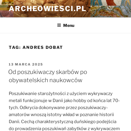
Przejdź
ARCHEOWIESCI.PL
do
treści
Menu
TAG:
ANDRES DOBAT
OPUBLIKOWANE
13 MARCA 2025
W
Od poszukiwaczy skarbów po
obywatelskich naukowców
Poszukiwanie starożytności z użyciem wykrywaczy
metali funkcjonuje w Danii jako hobby od końca lat 70-
tych. Odkrycia dokonywane przez poszukiwaczy-
amatorów wnoszą istotny wkład w poznanie historii
Danii. Cechą charakterystyczną duńskiego podejścia
do prowadzenia poszukiwań zabytków z wykrywaczem