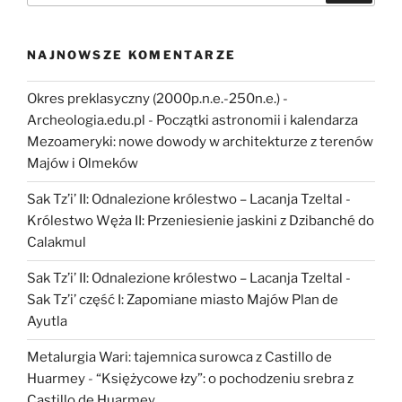
NAJNOWSZE KOMENTARZE
Okres preklasyczny (2000p.n.e.-250n.e.) -
Archeologia.edu.pl
-
Początki astronomii i kalendarza
Mezoameryki: nowe dowody w architekturze z terenów
Majów i Olmeków
Sak Tz’i’ II: Odnalezione królestwo – Lacanja Tzeltal
-
Królestwo Węża II: Przeniesienie jaskini z Dzibanché do
Calakmul
Sak Tz’i’ II: Odnalezione królestwo – Lacanja Tzeltal
-
Sak Tz’i’ część I: Zapomiane miasto Majów Plan de
Ayutla
Metalurgia Wari: tajemnica surowca z Castillo de
Huarmey
-
“Księżycowe łzy”: o pochodzeniu srebra z
Castillo de Huarmey