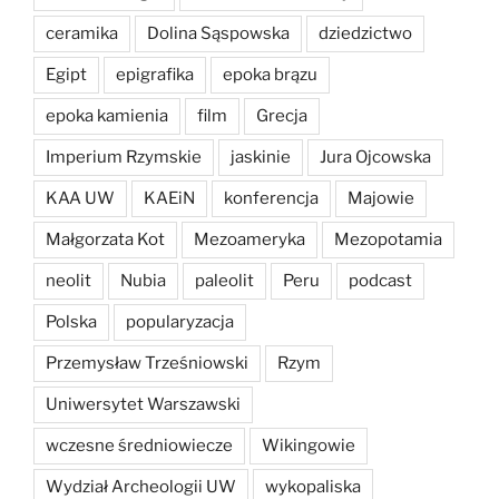
ceramika
Dolina Sąspowska
dziedzictwo
Egipt
epigrafika
epoka brązu
epoka kamienia
film
Grecja
Imperium Rzymskie
jaskinie
Jura Ojcowska
KAA UW
KAEiN
konferencja
Majowie
Małgorzata Kot
Mezoameryka
Mezopotamia
neolit
Nubia
paleolit
Peru
podcast
Polska
popularyzacja
Przemysław Trześniowski
Rzym
Uniwersytet Warszawski
wczesne średniowiecze
Wikingowie
Wydział Archeologii UW
wykopaliska