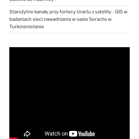
Starożytne kanały przy fortecy Urartu z satelity
-
GIS w
badaniach sieci nawadniania w oazie Serachs w
Turkmenistanie