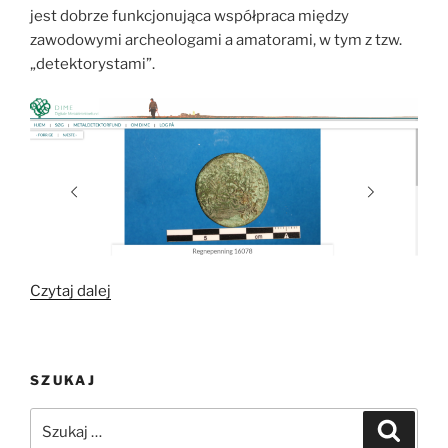
jest dobrze funkcjonująca współpraca między
zawodowymi archeologami a amatorami, w tym z tzw.
„detektorystami”.
„Od
Czytaj dalej
poszukiwaczy
skarbów
po
SZUKAJ
obywatelskich
naukowców”
Szukaj:
Szukaj