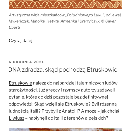
Artystyczna wizja mieszkańców „Południowego Łuku”, od lewej
Mykeńczyk, Minojka, Hetyta, Armenka i Urartyjczyk. © Oliver
Uberti
„Pochodzenie
Czytaj dalej
Indoeuropejczyków
–
nowe
OPUBLIKOWANE
6 GRUDNIA 2021
W
dane
DNA zdradza, skąd pochodzą Etruskowie
paleogenetyczne”
Etruskowie
należą do najbardziej tajemniczych ludów
starożytności. Już greccy i rzymscy autorzy zadawali
pytanie, które do dziś pozostaje bez definitywnej
odpowiedzi: Skąd wzięli się Etruskowie? Byli rdzenną
ludnością Italii? Przybyli z Anatolii? A może – jak chciał
Liwiusz
– napłynęli do Italii z terenów alpejskich?