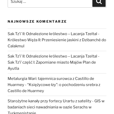
NAJNOWSZE KOMENTARZE
Sak Tz’i’ II: Odnalezione królestwo – Lacanja Tzeltal
-
Królestwo Węża II: Przeniesienie jaskini z Dzibanché do
Calakmul
Sak Tz’i’ II: Odnalezione królestwo – Lacanja Tzeltal
-
Sak Tz’i’ część I: Zapomiane miasto Majów Plan de
Ayutla
Metalurgia Wari: tajemnica surowca z Castillo de
Huarmey
-
“Księżycowe łzy”: o pochodzeniu srebra z
Castillo de Huarmey
Starożytne kanały przy fortecy Urartu z satelity
-
GIS w
badaniach sieci nawadniania w oazie Serachs w
Turkmenistanie