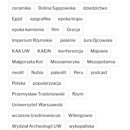
ceramika
Dolina Sąspowska
dziedzictwo
Egipt
epigrafika
epoka brązu
epoka kamienia
film
Grecja
Imperium Rzymskie
jaskinie
Jura Ojcowska
KAA UW
KAEiN
konferencja
Majowie
Małgorzata Kot
Mezoameryka
Mezopotamia
neolit
Nubia
paleolit
Peru
podcast
Polska
popularyzacja
Przemysław Trześniowski
Rzym
Uniwersytet Warszawski
wczesne średniowiecze
Wikingowie
Wydział Archeologii UW
wykopaliska