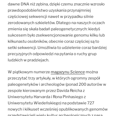
dawne DNA niż zębina, dzięki czemu znacznie wzrosło
prawdopodobieństwo uzyskania przynajmniej
częściowej sekwencji nawet w przypadku silnie
zerodowanych szkieletów. Dlatego na naszych oczach
zmienia się skala badań paleogenetycznych: kiedyś
sukcesem było zsekwencjonowanie genomu kilku lub
kilkunastu osobników, obecnie coraz częściej są to
setki sekwencji. Umożliwia to udzielenie coraz bardziej
precyzyjnych odpowiedzi na pytania o ruchy grup
ludzkich w pradziejach.
W piątkowym numerze
magazynu
Science
można
przeczytać trzy artykuły, w których ogromny zespół
paleogenetyków i archeologów (ponad 200 autorów w
zespole kierowanym przez Davida Reicha z
Uniwersytetu Harvarda i Rona Pinhasiego z
Uniwersytetu Wiedeńskiego) na podstawie 727
nowych i kilkuset wcześniej opublikowanych genomów
przedstawicieli wielu kultur archeologicznych z pasa