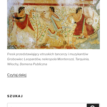
Fresk przedstawiający etruskich tancerzy i muzykantów
Grobowiec Leopardów, nekropola Monterozzi, Tarquinia,
Włochy, Domena Publiczna
„DNA
Czytaj dalej
zdradza,
skąd
pochodzą
SZUKAJ
Etruskowie”
Szukaj:
Szukaj