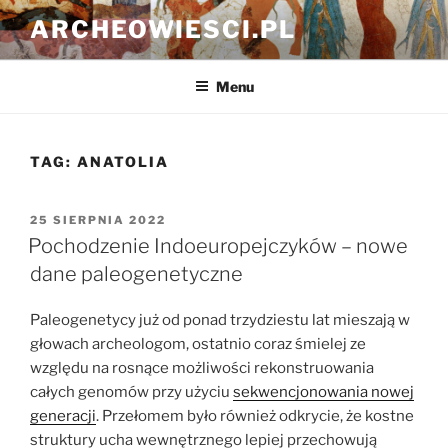
Przejdź
ARCHEOWIESCI.PL
do
treści
Menu
TAG:
ANATOLIA
OPUBLIKOWANE
25 SIERPNIA 2022
W
Pochodzenie Indoeuropejczyków – nowe
dane paleogenetyczne
Paleogenetycy już od ponad trzydziestu lat mieszają w
głowach archeologom, ostatnio coraz śmielej ze
względu na rosnące możliwości rekonstruowania
całych genomów przy użyciu
sekwencjonowania nowej
generacji
. Przełomem było również odkrycie, że kostne
struktury ucha wewnętrznego lepiej przechowują