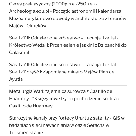
Okres preklasyczny (2000p.n.e.-250n.e.) -
Archeologia.edu.pl
-
Początki astronomii i kalendarza
Mezoameryki: nowe dowody w architekturze z terenów
Majów i Olmeków
Sak Tz’i’ II: Odnalezione królestwo – Lacanja Tzeltal
-
Królestwo Węża II: Przeniesienie jaskini z Dzibanché do
Calakmul
Sak Tz’i’ II: Odnalezione królestwo – Lacanja Tzeltal
-
Sak Tz’i’ część I: Zapomiane miasto Majów Plan de
Ayutla
Metalurgia Wari: tajemnica surowca z Castillo de
Huarmey
-
“Księżycowe łzy”: o pochodzeniu srebra z
Castillo de Huarmey
Starożytne kanały przy fortecy Urartu z satelity
-
GIS w
badaniach sieci nawadniania w oazie Serachs w
Turkmenistanie