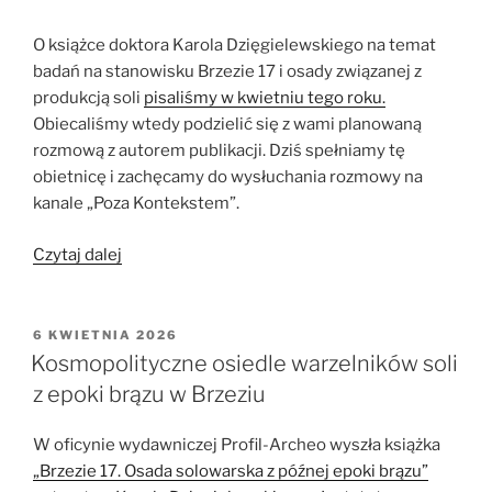
O książce doktora Karola Dzięgielewskiego na temat
badań na stanowisku Brzezie 17 i osady związanej z
produkcją soli
pisaliśmy w kwietniu tego roku.
Obiecaliśmy wtedy podzielić się z wami planowaną
rozmową z autorem publikacji. Dziś spełniamy tę
obietnicę i zachęcamy do wysłuchania rozmowy na
kanale „Poza Kontekstem”.
„Poza
Czytaj dalej
Kontekstem.
Sól
w
OPUBLIKOWANE
6 KWIETNIA 2026
W
Prehistorii”
Kosmopolityczne osiedle warzelników soli
z epoki brązu w Brzeziu
W oficynie wydawniczej Profil-Archeo wyszła książka
„Brzezie 17. Osada solowarska z późnej epoki brązu”