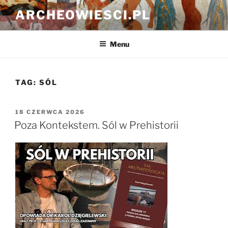
Przejdź
ARCHEOWIESCI.PL
do
treści
Menu
TAG:
SÓL
OPUBLIKOWANE
18 CZERWCA 2026
W
Poza Kontekstem. Sól w Prehistorii