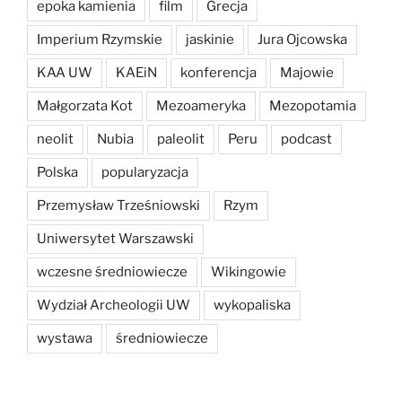
epoka kamienia
film
Grecja
Imperium Rzymskie
jaskinie
Jura Ojcowska
KAA UW
KAEiN
konferencja
Majowie
Małgorzata Kot
Mezoameryka
Mezopotamia
neolit
Nubia
paleolit
Peru
podcast
Polska
popularyzacja
Przemysław Trześniowski
Rzym
Uniwersytet Warszawski
wczesne średniowiecze
Wikingowie
Wydział Archeologii UW
wykopaliska
wystawa
średniowiecze