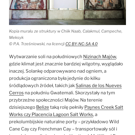
Kopia muralu ze struktury w Chiik Naab, Calakmul, Campeche,
Meksyk
© P.A. Trześniowski, na licencji
CC BY-NC-SA 4.0
Wytwarzanie soli na południowych
Nizinach Majów
,
gdzie klimat jest znacznie bardziej wilgotny, wyglądało
inaczej. Solankę odparowywano nad ogniem, a
produkcja ograniczona była jedynie do kilku
śródlądowych źródeł, takich jak
Salinas de los Nueves
Cerros
na południu Gwatemali. Skorzystały na tym
przybrzeżne społeczności Majów. Na terenie
dzisiejszego
Belize
taką rolę pełniły
Paynes Creek Salt
Works czy Placencia Lagoon Salt Works
, a
prekolumbijskie naturalne porty – przykładowo Wild
Cane Cay czy Frenchman Cay – transportowały sól i