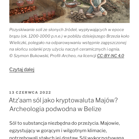
Pozyskiwanie soli ze słonych źródeł, wypływających w epoce
brązu (ok. 1200-1000 p.n.e.) w pobliżu dzisiejszego Brzezia koło
Wieliczki, polegało na odparowywaniu wstępnie zagęszczonej
na słońcu solanki przy użyciu naczyń ceramicznych i ognia.
© Szymon Bukowski, Profil-Archeo, na licencji
CC-BY-NC 4.0
„Kosmopolityczne
Czytaj dalej
osiedle
warzelników
soli
OPUBLIKOWANE
13 CZERWCA 2022
W
z
Atz’aam sól jako kryptowaluta Majów?
epoki
Archeologia podwodna w Belize
brązu
w
Sól to substancja niezbędna do przeżycia. Majowie,
Brzeziu”
egzystujący w gorącym i wilgotnym klimacie,
potrzebowali stałych jej dostaw. Sól wykorzystywana