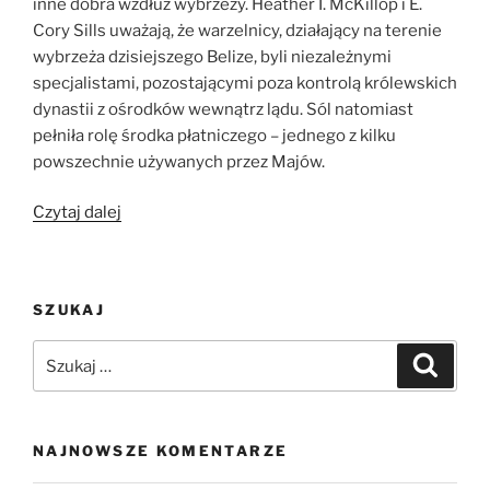
inne dobra wzdłuż wybrzeży. Heather I. McKillop i E.
Cory Sills uważają, że warzelnicy, działający na terenie
wybrzeża dzisiejszego Belize, byli niezależnymi
specjalistami, pozostającymi poza kontrolą królewskich
dynastii z ośrodków wewnątrz lądu. Sól natomiast
pełniła rolę środka płatniczego – jednego z kilku
powszechnie używanych przez Majów.
„Atz’aam
Czytaj dalej
sól
jako
kryptowaluta
SZUKAJ
Majów?
Archeologia
Szukaj:
Szukaj
podwodna
w
Belize”
NAJNOWSZE KOMENTARZE