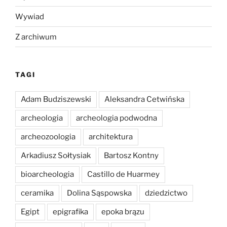
Wywiad
Z archiwum
TAGI
Adam Budziszewski
Aleksandra Cetwińska
archeologia
archeologia podwodna
archeozoologia
architektura
Arkadiusz Sołtysiak
Bartosz Kontny
bioarcheologia
Castillo de Huarmey
ceramika
Dolina Sąspowska
dziedzictwo
Egipt
epigrafika
epoka brązu