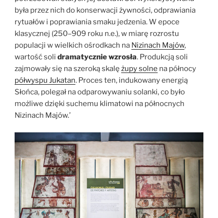
była przez nich do konserwacji żywności, odprawiania
rytuałów i poprawiania smaku jedzenia. W epoce
klasycznej (250–909 roku n.e.), w miarę rozrostu
populacji w wielkich ośrodkach na
Nizinach Majów
,
wartość soli
dramatycznie wzrosła
. Produkcją soli
zajmowały się na szeroką skalę
żupy solne
na północy
półwyspu Jukatan
. Proces ten, indukowany energią
Słońca, polegał na odparowywaniu solanki, co było
możliwe dzięki suchemu klimatowi na północnych
Nizinach Majów.’