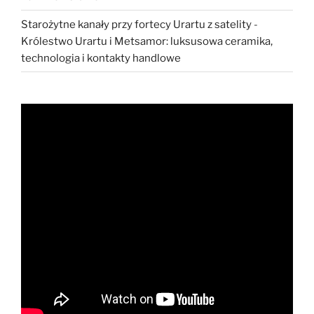
Starożytne kanały przy fortecy Urartu z satelity
-
Królestwo Urartu i Metsamor: luksusowa ceramika,
technologia i kontakty handlowe