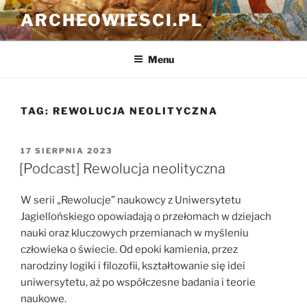
Przejdź
ARCHEOWIESCI.PL
do
treści
Menu
TAG:
REWOLUCJA NEOLITYCZNA
OPUBLIKOWANE
17 SIERPNIA 2023
W
[Podcast] Rewolucja neolityczna
W serii „Rewolucje” naukowcy z Uniwersytetu
Jagiellońskiego opowiadają o przełomach w dziejach
nauki oraz kluczowych przemianach w myśleniu
człowieka o świecie. Od epoki kamienia, przez
narodziny logiki i filozofii, kształtowanie się idei
uniwersytetu, aż po współczesne badania i teorie
naukowe.