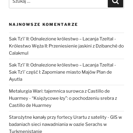
pochodzenie
pierwszych
europejskich
rolników”
NAJNOWSZE KOMENTARZE
Sak Tz’i’ II: Odnalezione królestwo – Lacanja Tzeltal
-
Królestwo Węża II: Przeniesienie jaskini z Dzibanché do
Calakmul
Sak Tz’i’ II: Odnalezione królestwo – Lacanja Tzeltal
-
Sak Tz’i’ część I: Zapomiane miasto Majów Plan de
Ayutla
Metalurgia Wari: tajemnica surowca z Castillo de
Huarmey
-
“Księżycowe łzy”: o pochodzeniu srebra z
Castillo de Huarmey
Starożytne kanały przy fortecy Urartu z satelity
-
GIS w
badaniach sieci nawadniania w oazie Serachs w
Turkmenistanie