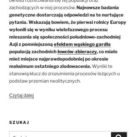
okresu różnicowania się tej populacji oraz
zachodzących w niej procesów.
Najnowsze badania
genetyczne dostarczają odpowiedzi na te nurtujące
pytania. Wskazują bowiem, że pierwsi rolnicy Europy
wyłonili się w wyniku wielofazowego procesu
mieszania się społeczności południowo-zachodniej
Azji z
pomniejszoną
efektem wąskiego gardła
populacją zachodnich
łowców-zbieraczy
, co miało
mieć miejsce najprawdopodobniej po okresie
maksimum ostatniego zlodowacenia.
Wyniki te
stanowią klucz do zrozumienia procesów leżących u
podstaw przemian neolitycznych.
„Badania
Czytaj dalej
starożytnego
DNA
rzucają
SZUKAJ
światło
na
Szukaj:
Szukaj