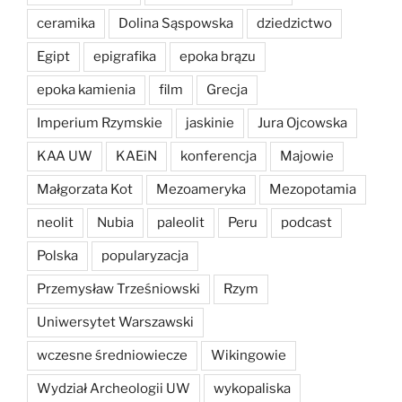
ceramika
Dolina Sąspowska
dziedzictwo
Egipt
epigrafika
epoka brązu
epoka kamienia
film
Grecja
Imperium Rzymskie
jaskinie
Jura Ojcowska
KAA UW
KAEiN
konferencja
Majowie
Małgorzata Kot
Mezoameryka
Mezopotamia
neolit
Nubia
paleolit
Peru
podcast
Polska
popularyzacja
Przemysław Trześniowski
Rzym
Uniwersytet Warszawski
wczesne średniowiecze
Wikingowie
Wydział Archeologii UW
wykopaliska