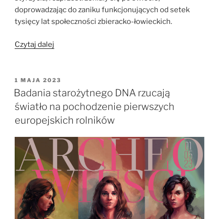
doprowadzając do zaniku funkcjonujących od setek
tysięcy lat społeczności zbieracko-łowieckich.
„[Podcast]
Czytaj dalej
Rewolucja
neolityczna”
OPUBLIKOWANE
1 MAJA 2023
W
Badania starożytnego DNA rzucają
światło na pochodzenie pierwszych
europejskich rolników