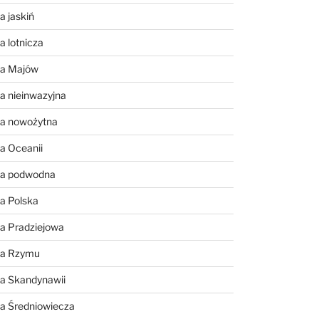
a jaskiń
a lotnicza
ia Majów
a nieinwazyjna
ia nowożytna
a Oceanii
ia podwodna
a Polska
a Pradziejowa
ia Rzymu
ia Skandynawii
ia Średniowiecza