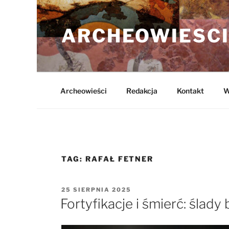
Przejdź
do
ARCHEOWIESCI
treści
Archeowieści
Redakcja
Kontakt
W
TAG:
RAFAŁ FETNER
OPUBLIKOWANE
25 SIERPNIA 2025
W
Fortyfikacje i śmierć: ślad