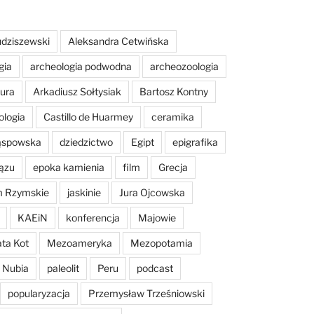
dziszewski
Aleksandra Cetwińska
gia
archeologia podwodna
archeozoologia
tura
Arkadiusz Sołtysiak
Bartosz Kontny
ologia
Castillo de Huarmey
ceramika
Sąspowska
dziedzictwo
Egipt
epigrafika
ązu
epoka kamienia
film
Grecja
m Rzymskie
jaskinie
Jura Ojcowska
KAEiN
konferencja
Majowie
ta Kot
Mezoameryka
Mezopotamia
Nubia
paleolit
Peru
podcast
popularyzacja
Przemysław Trześniowski