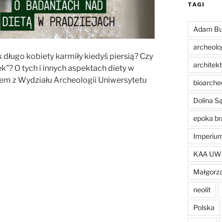
TAGI
Adam Bu
archeolo
k długo kobiety karmiły kiedyś piersią? Czy
architek
”? O tych i innych aspektach diety w
em z Wydziału Archeologii Uniwersytetu
bioarche
Dolina 
epoka br
Imperiu
KAA UW
Małgorza
neolit
Polska