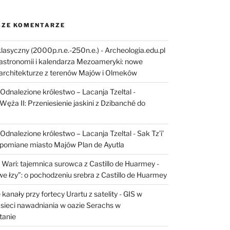
ZE KOMENTARZE
lasyczny (2000p.n.e.-250n.e.) - Archeologia.edu.pl
astronomii i kalendarza Mezoameryki: nowe
architekturze z terenów Majów i Olmeków
I: Odnalezione królestwo – Lacanja Tzeltal
-
Węża II: Przeniesienie jaskini z Dzibanché do
I: Odnalezione królestwo – Lacanja Tzeltal
-
Sak Tz’i’
apomiane miasto Majów Plan de Ayutla
 Wari: tajemnica surowca z Castillo de Huarmey
-
e łzy”: o pochodzeniu srebra z Castillo de Huarmey
kanały przy fortecy Urartu z satelity
-
GIS w
sieci nawadniania w oazie Serachs w
tanie