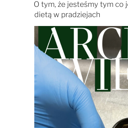
W
O tym, że jesteśmy tym co 
Gniewem”
dietą w pradziejach