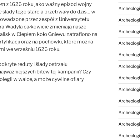
em
z 1626 roku jako ważny epizod wojny
Archeologi
e ślady tego starcia przetrwały do dziś… w
rowadzone przez zespół z Uniwersytetu
Archeologi
a Wadyla całkowicie zmieniają nasze
Archeolog
alisk w Ciepłem koło Gniewu natrafiono na
rtyfikacji oraz na pochówki, które można
Archeologia
mi we wrześniu 1626 roku.
Archeologi
kryte reduty i ślady ostrzału
Archeolog
najważniejszych bitew tej kampanii? Czy
Archeolog
legli w walce, a może cywilne ofiary
Archeologi
Archeolog
Archeolog
Archeologi
Archeologi