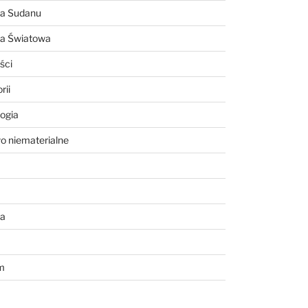
ia Sudanu
ia Światowa
ści
rii
ogia
o niematerialne
a
m