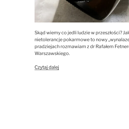
Skąd wiemy co jedli ludzie w przeszłości? Ja
nietolerancje pokarmowe to nowy „wynalazek
pradziejach rozmawiam z dr Rafałem Fetner
Warszawskiego.
„O
Czytaj dalej
tym,
że
jesteśmy
tym
co
jemy.
O
badaniach