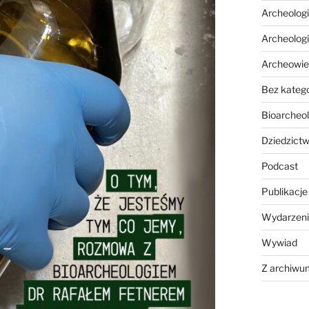
Archeolog
Archeolog
Archeowie
Bez katego
Bioarcheol
Dziedzictw
Podcast
Publikacje
Wydarzeni
Wywiad
Z archiwu