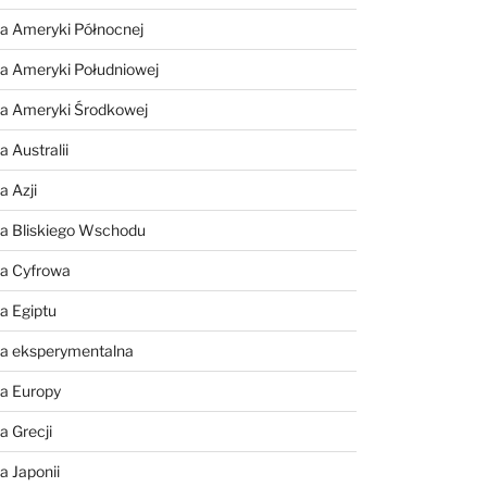
a Ameryki Północnej
a Ameryki Południowej
ia Ameryki Środkowej
 Australii
a Azji
ia Bliskiego Wschodu
ia Cyfrowa
a Egiptu
ia eksperymentalna
ia Europy
a Grecji
a Japonii