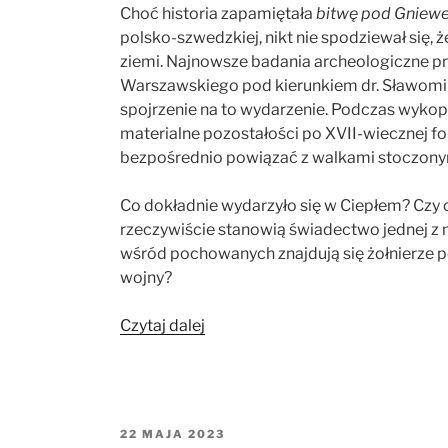
Choć historia zapamiętała
bitwę pod Gniew
polsko-szwedzkiej, nikt nie spodziewał się, ż
ziemi. Najnowsze badania archeologiczne p
Warszawskiego pod kierunkiem dr. Sławomir
spojrzenie na to wydarzenie. Podczas wykop
materialne pozostałości po XVII-wiecznej fo
bezpośrednio powiązać z walkami stoczony
Co dokładnie wydarzyło się w Ciepłem? Czy od
rzeczywiście stanowią świadectwo jednej z 
wśród pochowanych znajdują się żołnierze po
wojny?
„Fortyfikacje
Czytaj dalej
i
śmierć:
ślady
bitwy
OPUBLIKOWANE
22 MAJA 2023
pod