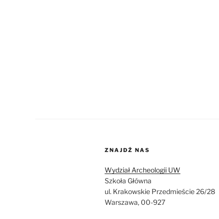
nad
dietą
w
pradziejach”
ZNAJDŹ NAS
Wydział Archeologii UW
Szkoła Główna
ul. Krakowskie Przedmieście 26/28
Warszawa, 00-927