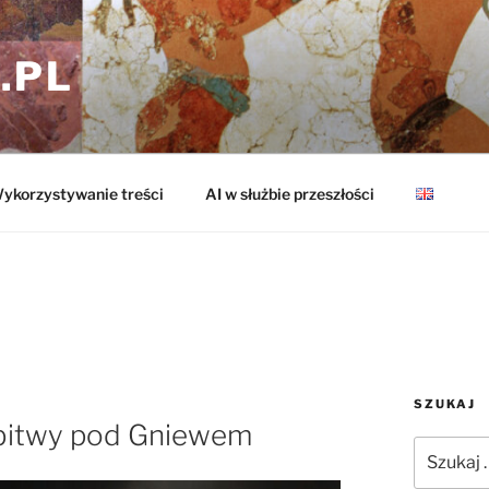
.PL
ykorzystywanie treści
AI w służbie przeszłości
SZUKAJ
y bitwy pod Gniewem
Szukaj: