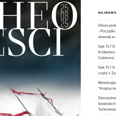
NAJNOWS
Okres prek
-
Początki 
dowody w 
Sak Tz’i’ I
Królestwo 
Calakmul
Sak Tz’i’ I
część I: Z
Metalurgia
“Księżycow
Starożytne 
badaniach 
Turkmenis