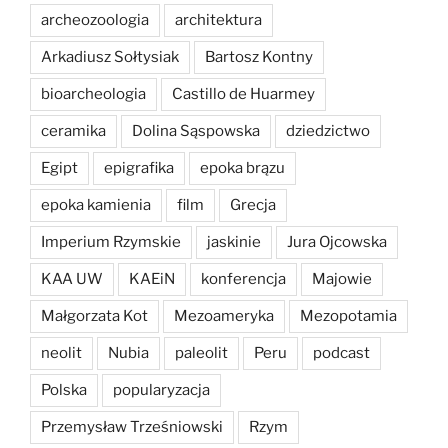
archeozoologia
architektura
Arkadiusz Sołtysiak
Bartosz Kontny
bioarcheologia
Castillo de Huarmey
ceramika
Dolina Sąspowska
dziedzictwo
Egipt
epigrafika
epoka brązu
epoka kamienia
film
Grecja
Imperium Rzymskie
jaskinie
Jura Ojcowska
KAA UW
KAEiN
konferencja
Majowie
Małgorzata Kot
Mezoameryka
Mezopotamia
neolit
Nubia
paleolit
Peru
podcast
Polska
popularyzacja
Przemysław Trześniowski
Rzym