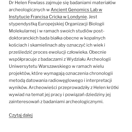
Dr Helen Fewlass zajmuje się badaniami materiałów
archeologicznych w
Ancient Genomics Lab w
Instytucie Francisa Cricka w Londynie
. Jest
stypendystką Europejskiej Organizacji Biologii
Molekularnej i w ramach swoich studiów post-
doktoranckich bada białka obecne w kopalnych
kościach i skamielinach aby oznaczyć ich wiek i
prześledzić proces ewolucji człowieka. Obecnie
współpracuje z badaczami z Wydziału Archeologii
Uniwersytetu Warszawskiego w ramach wielu
projektów, które wymagają oznaczenia chronologii
metodą datowania radiowęglowego i interpretacji
wyników. Archeowieści przeprowadziły z Helen krótki
wywiad na temat jej pracy i powiązań dziedziny jej
zainteresowań z badaniami archeologicznymi.
„Archeologia
Czytaj dalej
niewidzialnego:
jak