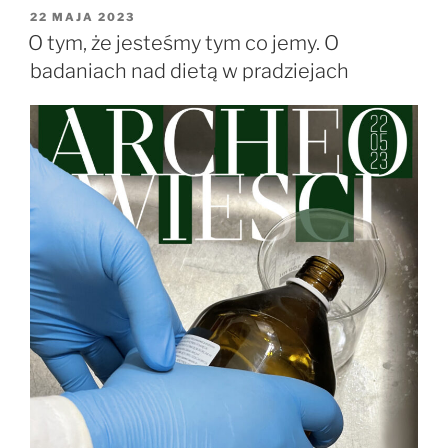
białka
OPUBLIKOWANE
22 MAJA 2023
W
i
O tym, że jesteśmy tym co jemy. O
izotopy
badaniach nad dietą w pradziejach
węgla
odtwarzają
historię
ludzkości”