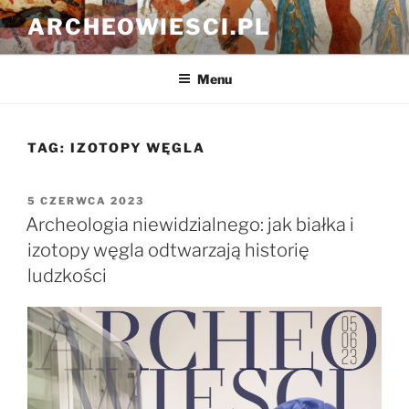
Przejdź
ARCHEOWIESCI.PL
do
treści
Menu
TAG:
IZOTOPY WĘGLA
OPUBLIKOWANE
5 CZERWCA 2023
W
Archeologia niewidzialnego: jak białka i
izotopy węgla odtwarzają historię
ludzkości