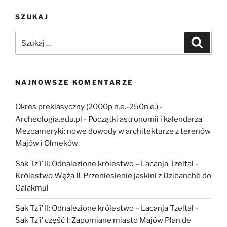
jesteśmy
SZUKAJ
tym
co
Szukaj:
Szukaj
jemy.
O
badaniach
nad
NAJNOWSZE KOMENTARZE
dietą
w
Okres preklasyczny (2000p.n.e.-250n.e.) -
pradziejach”
Archeologia.edu.pl
-
Początki astronomii i kalendarza
Mezoameryki: nowe dowody w architekturze z terenów
Majów i Olmeków
Sak Tz’i’ II: Odnalezione królestwo – Lacanja Tzeltal
-
Królestwo Węża II: Przeniesienie jaskini z Dzibanché do
Calakmul
Sak Tz’i’ II: Odnalezione królestwo – Lacanja Tzeltal
-
Sak Tz’i’ część I: Zapomiane miasto Majów Plan de