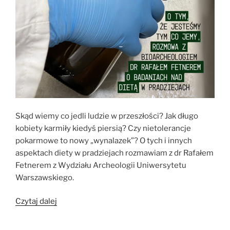
Skąd wiemy co jedli ludzie w przeszłości? Jak długo
kobiety karmiły kiedyś piersią? Czy nietolerancje
pokarmowe to nowy „wynalazek”? O tych i innych
aspektach diety w pradziejach rozmawiam z dr Rafałem
Fetnerem z Wydziału Archeologii Uniwersytetu
Warszawskiego.
„O
Czytaj dalej
tym,
że