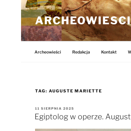
Przejdź
do
ARCHEOWIESCI
treści
Archeowieści
Redakcja
Kontakt
W
TAG:
AUGUSTE MARIETTE
OPUBLIKOWANE
11 SIERPNIA 2025
W
Egiptolog w operze. Auguste