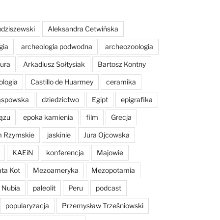
dziszewski
Aleksandra Cetwińska
gia
archeologia podwodna
archeozoologia
tura
Arkadiusz Sołtysiak
Bartosz Kontny
ologia
Castillo de Huarmey
ceramika
Sąspowska
dziedzictwo
Egipt
epigrafika
ązu
epoka kamienia
film
Grecja
m Rzymskie
jaskinie
Jura Ojcowska
KAEiN
konferencja
Majowie
ta Kot
Mezoameryka
Mezopotamia
Nubia
paleolit
Peru
podcast
popularyzacja
Przemysław Trześniowski