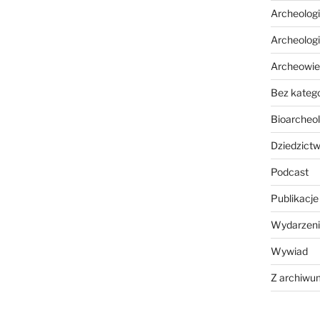
Archeolog
Archeolog
Archeowie
Bez katego
Bioarcheol
Dziedzictw
Podcast
Publikacje
Wydarzeni
Wywiad
Z archiwu