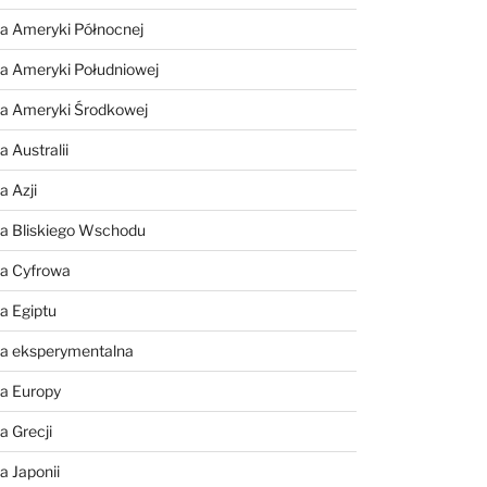
a Ameryki Północnej
a Ameryki Południowej
ia Ameryki Środkowej
 Australii
a Azji
ia Bliskiego Wschodu
ia Cyfrowa
a Egiptu
ia eksperymentalna
ia Europy
a Grecji
a Japonii