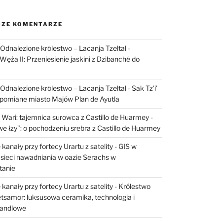
ZE KOMENTARZE
I: Odnalezione królestwo – Lacanja Tzeltal
-
Węża II: Przeniesienie jaskini z Dzibanché do
I: Odnalezione królestwo – Lacanja Tzeltal
-
Sak Tz’i’
apomiane miasto Majów Plan de Ayutla
 Wari: tajemnica surowca z Castillo de Huarmey
-
e łzy”: o pochodzeniu srebra z Castillo de Huarmey
kanały przy fortecy Urartu z satelity
-
GIS w
sieci nawadniania w oazie Serachs w
tanie
kanały przy fortecy Urartu z satelity
-
Królestwo
etsamor: luksusowa ceramika, technologia i
handlowe