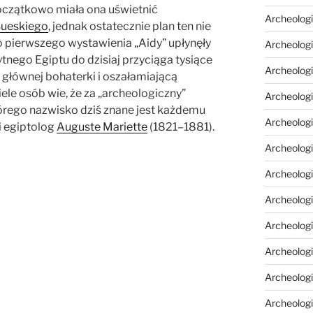
Początkowo miała ona uświetnić
Archeologi
Sueskiego
, jednak ostatecznie plan ten nie
o pierwszego wystawienia „Aidy” upłynęły
Archeologi
tnego Egiptu do dzisiaj przyciąga tysiące
Archeolog
 głównej bohaterki i oszałamiającą
iele osób wie, że za „archeologiczny”
Archeologia
tórego nazwisko dziś znane jest każdemu
Archeologi
i egiptolog
Auguste Mariette
(1821–1881).
Archeolog
Archeolog
Archeologi
Archeolog
Archeolog
Archeologi
Archeologi