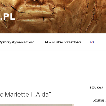
.PL
ykorzystywanie treści
AI w służbie przeszłości
SZUKAJ
 Mariette i „Aida”
Szukaj: