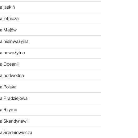
a jaskiń
a lotnicza
ia Majów
a nieinwazyjna
ia nowożytna
a Oceanii
ia podwodna
a Polska
a Pradziejowa
ia Rzymu
ia Skandynawii
ia Średniowiecza