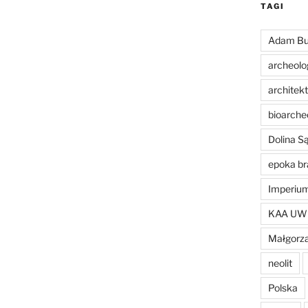
TAGI
Adam Bu
archeolo
architek
bioarche
Dolina 
epoka br
Imperiu
KAA UW
Małgorza
neolit
Polska