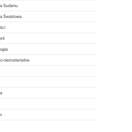
ia Sudanu
ia Światowa
ści
rii
ogia
o niematerialne
a
m