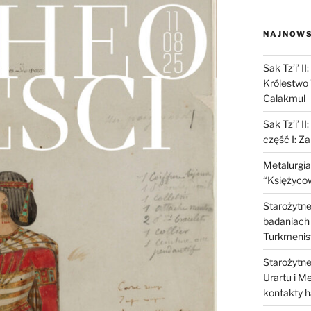
NAJNOWS
Sak Tz’i’ I
Królestwo 
Calakmul
Sak Tz’i’ I
część I: Z
Metalurgia
“Księżycow
Starożytne 
badaniach 
Turkmenis
Starożytne 
Urartu i M
kontakty 