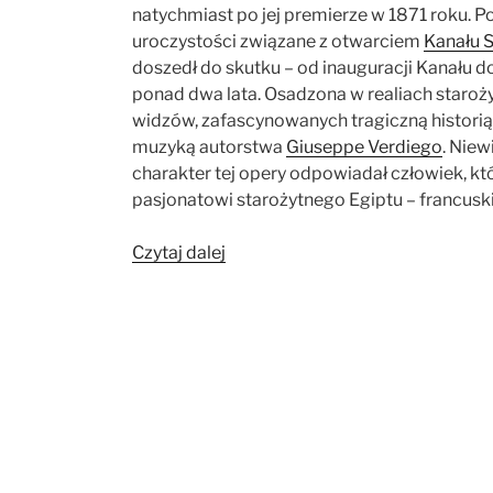
natychmiast po jej premierze w 1871 roku. 
uroczystości związane z otwarciem
Kanału 
doszedł do skutku – od inauguracji Kanału d
ponad dwa lata. Osadzona w realiach staroży
widzów, zafascynowanych tragiczną historią
muzyką autorstwa
Giuseppe Verdiego
. Niew
charakter tej opery odpowiadał człowiek, k
pasjonatowi starożytnego Egiptu – francusk
„Egiptolog
Czytaj dalej
w
operze.
Auguste
Mariette
i
„Aida””