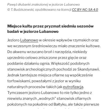
Pawęż dłubanki znalezionej w jeziorze Lubanowo
© T. Budziszewski, opublikowano na licencji
CC BY-NC-SA 4.0
Miejsce kultu przez pryzmat siedmiu sezonów
badań w jeziorze Lubanowo
Jezioro
Lubanowo
w okresie wpływów rzymskich oraz
we wczesnym średniowieczu miało znaczenie kultowe.
Do akwenu wrzucano broń i narzędzia, niekiedy
uprzednio celowo zniszczone przez gięcie oraz
poddanie działaniu ognia. Większość podobnych
stanowisk archeologicznych pochodzi ze Skandynawii.
Jednak tamtejsze miejsca ofiarne są współcześnie
torfowiskami, powstałymi z jezior w wyniku
naturalnych procesów takich jak
eutrofizacja
.
Tymczasem jezioro Lubanowo to nie tylko jedno z
niewielu znanych „wodnych” stanowisk ofiarnych
położonych na południe od Bałtyku, ale także pierwsze