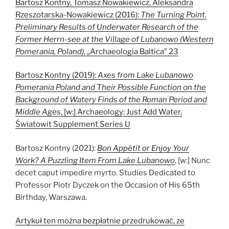
Bartosz Kontny, Tomasz Nowakiewicz, Aleksandra
Rzeszotarska-Nowakiewicz (2016):
The Turning Point.
Preliminary Results of Underwater Research of the
Former Herrn-see at the Village of Lubanowo (Western
Pomerania, Poland)
, „Archaeologia Baltica” 23
Bartosz Kontny (2019):
Axes from Lake Lubanowo
Pomerania Poland and Their Possible Function on the
Background of Watery Finds of the Roman Period and
Middle Ages
,
[w:] Archaeology: Just Add Water,
Światowit Supplement Series U
Bartosz Kontny (2021):
Bon Appétit or Enjoy Your
Work? A Puzzling Item From Lake Lubanowo
, [w:] Nunc
decet caput impedire myrto. Studies Dedicated to
Professor Piotr Dyczek on the Occasion of His 65th
Birthday, Warszawa.
Artykuł ten można bezpłatnie przedrukować, ze