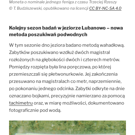
Moneta o nominale jednego feniga z czasu Trzeciej Rzeszy
© T. Budziszewski, opublikowano na licencji
CC BY-NC-SA 4.0
Kolejny sezon badań w jeziorze Lubanowo – nowa
metoda poszukiwań podwodnych
W tym sezonie dno jeziora badano metodą wahadłową.
Zabytków poszukiwano wzdłuż dwóch magistral
rozłożonych na głębokości dwóch i czterech metrów.
Pomiędzy rozpięta była lina poręczowa, po której
przemieszczali się płetwonurkowie. Jej zakończenia
przesuwano na magistralach co metr, naprzemiennie,
po pokonaniu jednego odcinka. Zabytki odkryte na dnie
oznaczano bojkami, precyzyjnie namierzano za pomocą
tachimetru
oraz, w miarę możliwości, dokumentowano
fotograficznie pod wodą.