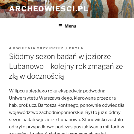
Przejdź
ARCHEOWIESCI.PL
do
treści
Menu
OPUBLIKOWANE
4 KWIETNIA 2022
PRZEZ
J.CHYLA
W
Siódmy sezon badań w jeziorze
Lubanowo – kolejny rok zmagań ze
złą widocznością
W lipcu ubiegłego roku ekspedycja podwodna
Uniwersytetu Warszawskiego, kierowana przez dra
hab. prof. ucz. Bartosza Kontnego, ponownie odwiedziła
województwo zachodniopomorskie. Był to już siódmy
sezon badań w jeziorze Lubanowo. Stanowisko zostało
odkryte przypadkowo podczas poszukiwania militariów