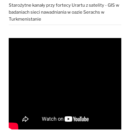
Starożytne kanały przy fortecy Urartu z satelity
-
GIS w
badaniach sieci nawadniania w oazie Serachs w
Turkmenistanie