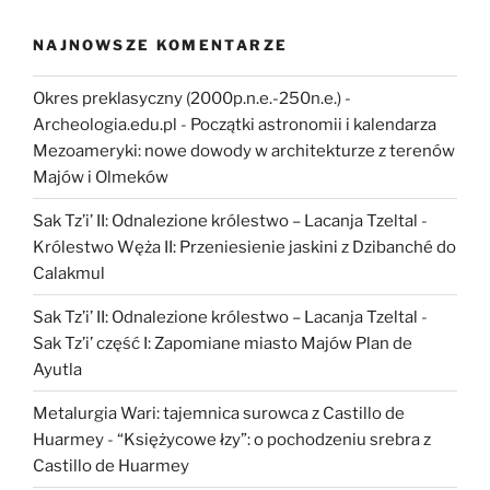
NAJNOWSZE KOMENTARZE
Okres preklasyczny (2000p.n.e.-250n.e.) -
Archeologia.edu.pl
-
Początki astronomii i kalendarza
Mezoameryki: nowe dowody w architekturze z terenów
Majów i Olmeków
Sak Tz’i’ II: Odnalezione królestwo – Lacanja Tzeltal
-
Królestwo Węża II: Przeniesienie jaskini z Dzibanché do
Calakmul
Sak Tz’i’ II: Odnalezione królestwo – Lacanja Tzeltal
-
Sak Tz’i’ część I: Zapomiane miasto Majów Plan de
Ayutla
Metalurgia Wari: tajemnica surowca z Castillo de
Huarmey
-
“Księżycowe łzy”: o pochodzeniu srebra z
Castillo de Huarmey