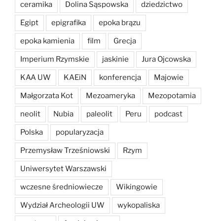
ceramika
Dolina Sąspowska
dziedzictwo
Egipt
epigrafika
epoka brązu
epoka kamienia
film
Grecja
Imperium Rzymskie
jaskinie
Jura Ojcowska
KAA UW
KAEiN
konferencja
Majowie
Małgorzata Kot
Mezoameryka
Mezopotamia
neolit
Nubia
paleolit
Peru
podcast
Polska
popularyzacja
Przemysław Trześniowski
Rzym
Uniwersytet Warszawski
wczesne średniowiecze
Wikingowie
Wydział Archeologii UW
wykopaliska