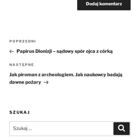
Nawigacja
Poprzedni
POPRZEDNI
wpisu
wpis
Papirus Dionizji – sądowy spór ojca z córką
Następny
NASTĘPNE
wpis
Jak piroman z archeologiem. Jak naukowcy badają
dawne pożary
SZUKAJ
Szukaj:
Szukaj