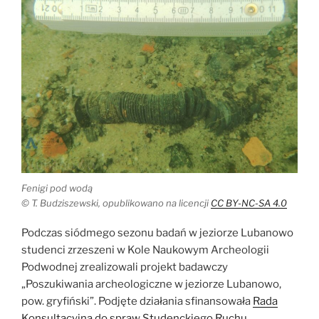
Fenigi pod wodą
© T. Budziszewski, opublikowano na licencji
CC BY-NC-SA 4.0
Podczas siódmego sezonu badań w jeziorze Lubanowo
studenci zrzeszeni w Kole Naukowym Archeologii
Podwodnej zrealizowali projekt badawczy
„Poszukiwania archeologiczne w jeziorze Lubanowo,
pow. gryfiński”. Podjęte działania sfinansowała
Rada
Konsultacyjna do spraw Studenckiego Ruchu