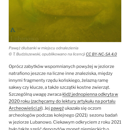
Pawęż dłubanki w miejscu odnalezienia
© T. Budziszewski, opublikowano na licencji
CC BY-NC-SA 4.0
Oprócz zabytków wspomnianych powyżej w jeziorze
natrafiono jeszcze na liczne inne znaleziska, między
innymi fragmenty rzędu końskiego, żelazną ramę
sakwy czy klucze, a także szczątki kostne zwierząt.
Szczególną uwagę zwraca
łódź jednopienna odkryta w
2020 roku (zachęcamy do lektury artykułu na portalu
Archeowieści.pl
). Jej
pawęż
ukazała się oczom
archeologów podczas kolejnego (2021) sezonu badań
w jeziorze Lubanowo. Ciekawym odkryciem z roku 2021
było także sześć depozytów monet niemieckich o