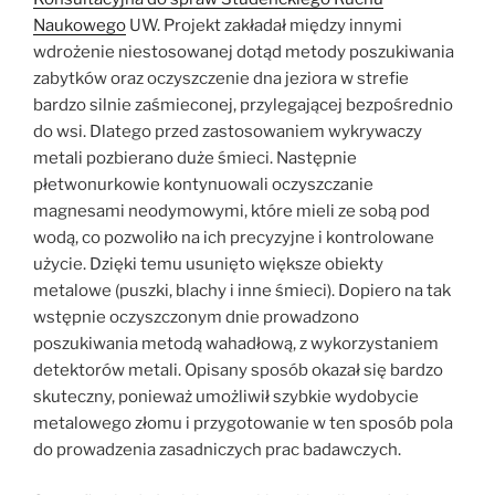
Naukowego
UW. Projekt zakładał między innymi
wdrożenie niestosowanej dotąd metody poszukiwania
zabytków oraz oczyszczenie dna jeziora w strefie
bardzo silnie zaśmieconej, przylegającej bezpośrednio
do wsi. Dlatego przed zastosowaniem wykrywaczy
metali pozbierano duże śmieci. Następnie
płetwonurkowie kontynuowali oczyszczanie
magnesami neodymowymi, które mieli ze sobą pod
wodą, co pozwoliło na ich precyzyjne i kontrolowane
użycie. Dzięki temu usunięto większe obiekty
metalowe (puszki, blachy i inne śmieci). Dopiero na tak
wstępnie oczyszczonym dnie prowadzono
poszukiwania metodą wahadłową, z wykorzystaniem
detektorów metali. Opisany sposób okazał się bardzo
skuteczny, ponieważ umożliwił szybkie wydobycie
metalowego złomu i przygotowanie w ten sposób pola
do prowadzenia zasadniczych prac badawczych.