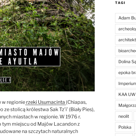
TAGI
Adam Bu
archeolo
architek
bioarche
Dolina 
epoka br
Imperiu
KAA UW
 w regionie
rzeki Usumacinta
(Chiapas,
Małgorza
ze stolicą królestwa Sak Tz’i’ (Biały Pies),
neolit
innych miastach w regionie. W 1976 r.
 o tym miejscu od Majów Lacandon z
Polska
zbudowane na szczytach naturalnych