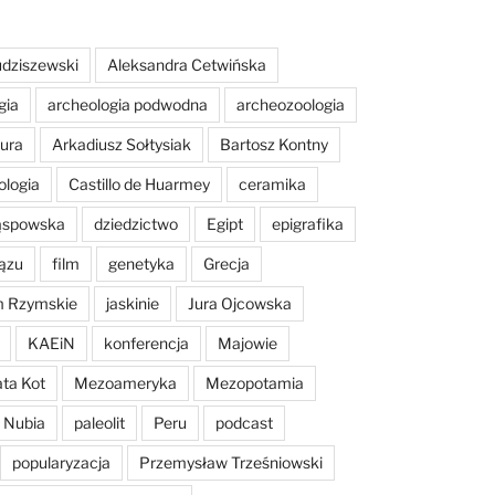
dziszewski
Aleksandra Cetwińska
gia
archeologia podwodna
archeozoologia
tura
Arkadiusz Sołtysiak
Bartosz Kontny
ologia
Castillo de Huarmey
ceramika
Sąspowska
dziedzictwo
Egipt
epigrafika
ązu
film
genetyka
Grecja
m Rzymskie
jaskinie
Jura Ojcowska
KAEiN
konferencja
Majowie
ta Kot
Mezoameryka
Mezopotamia
Nubia
paleolit
Peru
podcast
popularyzacja
Przemysław Trześniowski