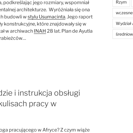
Rzym
a, podkreślając jego rozmiary, wspomniał
alnej architekturze. Wyróżniała się ona
wczesne 
ch budowli w
stylu Usumacinta
. Jego raport
Wydział 
y konstrukcyjne, które znajdowały się w
żał w archiwach
INAH
28 lat. Plan de Ayutla
średniow
grabieżców…
ie i instrukcja obsługi
kulisach pracy w
oga pracującego w Afryce? Z czym wiąże