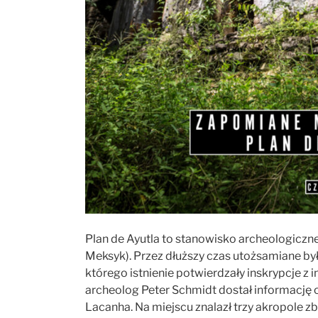
Plan de Ayutla to stanowisko archeologiczne
Meksyk). Przez dłuższy czas utożsamiane było 
którego istnienie potwierdzały inskrypcje z 
archeolog Peter Schmidt dostał informację
Lacanha. Na miejscu znalazł trzy akropole 