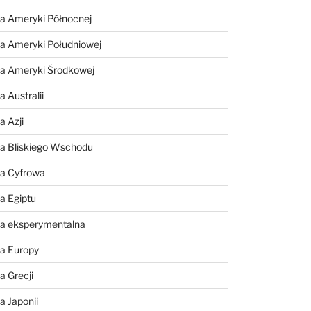
a Ameryki Północnej
a Ameryki Południowej
ia Ameryki Środkowej
 Australii
a Azji
ia Bliskiego Wschodu
ia Cyfrowa
a Egiptu
ia eksperymentalna
ia Europy
a Grecji
a Japonii