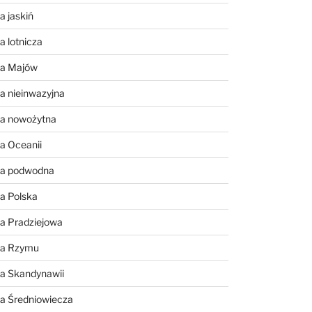
a jaskiń
a lotnicza
ia Majów
a nieinwazyjna
ia nowożytna
a Oceanii
ia podwodna
a Polska
a Pradziejowa
ia Rzymu
ia Skandynawii
ia Średniowiecza