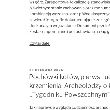
wzgórz. Zaraportował lokalizację stanowisk
o świetnym stanie zachowania oraz monument
kombinacją wczesno- oraz późnoklasyczny
zawierał fotografie dokumentujące szczegół
doskonałym wręcz stanie. Dokument przele
zostało zapomniane i pozostawione na łup 
„Sak
Czytaj dalej
Tz’i’
część
I:
Zapomiane
OPUBLIKOWANE
25 CZERWCA 2026
miasto
W
Pochówki kotów, pierwsi ludz
Majów
krzemienia. Archeolodzy o 
Plan
de
„Tygodniku Powszechnym”
Ayutla”
Jak naprawdę wygląda codzienność archeol