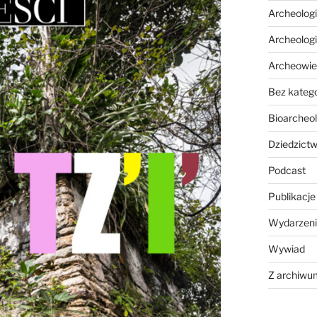
Archeolog
Archeolog
Archeowie
Bez katego
Bioarcheol
Dziedzictw
Podcast
Publikacje
Wydarzeni
Wywiad
Z archiwu