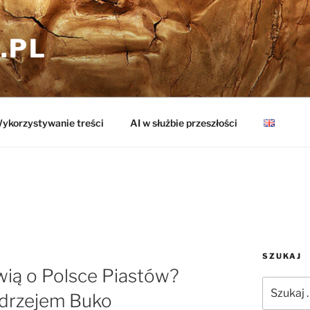
.PL
ykorzystywanie treści
AI w służbie przeszłości
SZUKAJ
ią o Polsce Piastów?
Szukaj:
drzejem Buko