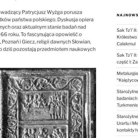
owadzący
Patrycjusz Wyżga
porusza
NAJNOWS
tków państwa polskiego. Dyskusja opiera
nych oraz aktualnym stanie badań nad
Sak Tz’i’ I
66 roku. To fascynująca opowieść o
Królestwo 
 Poznań i Giecz, religii dawnych Słowian,
Calakmul
 do dziś pozostają przedmiotem naukowych
Sak Tz’i’ I
część I: Z
Metalurgia
“Księżycow
Starożytne 
badaniach 
Turkmenis
Starożytne 
Urartu i M
kontakty 