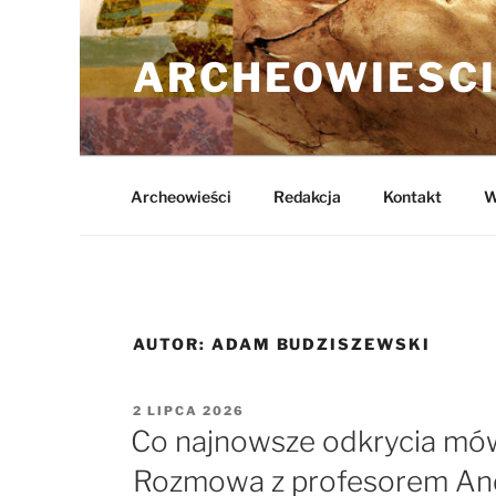
Przejdź
do
ARCHEOWIESCI
treści
Archeowieści
Redakcja
Kontakt
W
AUTOR:
ADAM BUDZISZEWSKI
OPUBLIKOWANE
2 LIPCA 2026
W
Co najnowsze odkrycia mów
Rozmowa z profesorem An