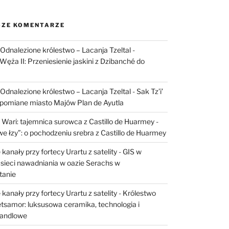
ZE KOMENTARZE
I: Odnalezione królestwo – Lacanja Tzeltal
-
Węża II: Przeniesienie jaskini z Dzibanché do
I: Odnalezione królestwo – Lacanja Tzeltal
-
Sak Tz’i’
apomiane miasto Majów Plan de Ayutla
 Wari: tajemnica surowca z Castillo de Huarmey
-
e łzy”: o pochodzeniu srebra z Castillo de Huarmey
kanały przy fortecy Urartu z satelity
-
GIS w
sieci nawadniania w oazie Serachs w
tanie
kanały przy fortecy Urartu z satelity
-
Królestwo
etsamor: luksusowa ceramika, technologia i
handlowe