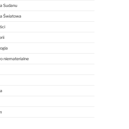
ia Sudanu
ia Światowa
ści
rii
ogia
o niematerialne
a
m