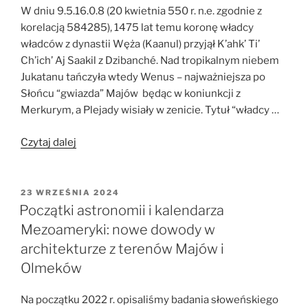
W dniu 9.5.16.0.8 (20 kwietnia 550 r. n.e. zgodnie z
korelacją 584285), 1475 lat temu koronę władcy
władców z dynastii Węża (Kaanul) przyjął K’ahk’ Ti’
Ch’ich’ Aj Saakil z Dzibanché. Nad tropikalnym niebem
Jukatanu tańczyła wtedy Wenus – najważniejsza po
Słońcu “gwiazda” Majów będąc w koniunkcji z
Merkurym, a Plejady wisiały w zenicie. Tytuł “władcy …
„Królestwo
Czytaj dalej
Węża
VI:
Niebezpieczne
OPUBLIKOWANE
23 WRZEŚNIA 2024
W
związki
Początki astronomii i kalendarza
–
Mezoameryki: nowe dowody w
zagadkowe
architekturze z terenów Majów i
relacje
Olmeków
dynastii
Węża
Na początku 2022 r. opisaliśmy badania słoweńskiego
z