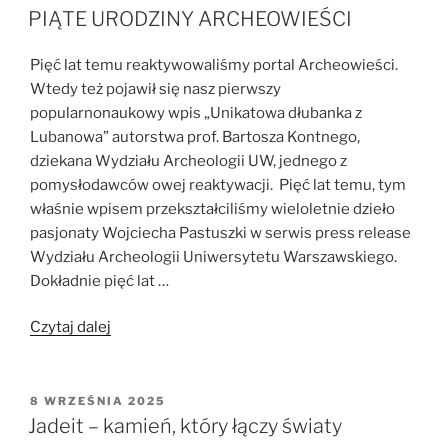
W
Zapomiane
PIĄTE URODZINY ARCHEOWIEŚCI
miasto
Majów
Pięć lat temu reaktywowaliśmy portal Archeowieści.
Plan
Wtedy też pojawił się nasz pierwszy
de
popularnonaukowy wpis „Unikatowa dłubanka z
Ayutla”
Lubanowa” autorstwa prof. Bartosza Kontnego,
dziekana Wydziału Archeologii UW, jednego z
pomysłodawców owej reaktywacji. Pięć lat temu, tym
właśnie wpisem przekształciliśmy wieloletnie dzieło
pasjonaty Wojciecha Pastuszki w serwis press release
Wydziału Archeologii Uniwersytetu Warszawskiego.
Dokładnie pięć lat …
„PIĄTE
Czytaj dalej
URODZINY
ARCHEOWIEŚCI”
OPUBLIKOWANE
8 WRZEŚNIA 2025
W
Jadeit – kamień, który łączy światy