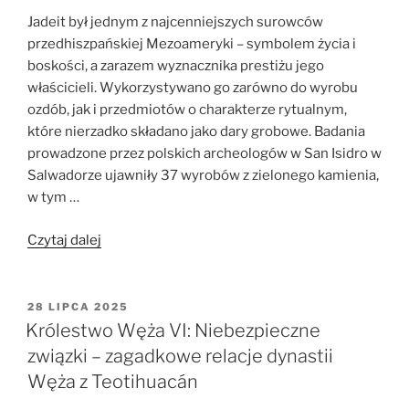
Jadeit był jednym z najcenniejszych surowców
przedhiszpańskiej Mezoameryki – symbolem życia i
boskości, a zarazem wyznacznika prestiżu jego
właścicieli. Wykorzystywano go zarówno do wyrobu
ozdób, jak i przedmiotów o charakterze rytualnym,
które nierzadko składano jako dary grobowe. Badania
prowadzone przez polskich archeologów w San Isidro w
Salwadorze ujawniły 37 wyrobów z zielonego kamienia,
w tym …
„Jadeit
Czytaj dalej
–
kamień,
który
OPUBLIKOWANE
28 LIPCA 2025
W
łączy
Królestwo Węża VI: Niebezpieczne
światy”
związki – zagadkowe relacje dynastii
Węża z Teotihuacán