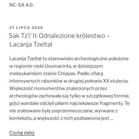
NC-SA 4.0.
OPUBLIKOWANE
27 LIPCA 2026
W
Sak Tz’i’ II: Odnalezione królestwo –
Lacanja Tzeltal
Lacanja Tzeltal to stanowisko archeologiczne położone
w regionie rzeki Usumacinta, w dzisiejszym
meksykańskim stanie Chiapas. Padło ofiarą
intensywnych rabunków w drugiej połowie XX stulecia.
Większość monumentów znalezionych przez
archeologów zachowała się tylko w szczątkowej formie,
gdyż wandale odcięli piłami najciekawsze fragmenty. Te
nie zrabowane były poprzemieszczane, wyrwane z
kontekstu, a większość z nich pozbawiona jest …
„Sak
Czytaj dalej