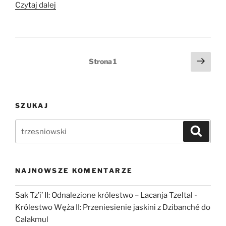
„Tikál
Czytaj dalej
Hiatus:
historia
czasu
upadku”
Stronicowanie
Nast
Strona
1
stro
wpisów
SZUKAJ
Szukaj:
Szukaj
NAJNOWSZE KOMENTARZE
Sak Tz’i’ II: Odnalezione królestwo – Lacanja Tzeltal
-
Królestwo Węża II: Przeniesienie jaskini z Dzibanché do
Calakmul