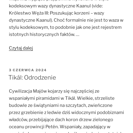
terenów
kodeksowym wazy dynastyczne Kaanul (vide:
Majów
Królestwo Węża III: Poszukując korzeni – wazy
i
dynastyczne Kaanul). Choć formalnie nie jest to waza w
Olmeków”
stylu kodeksowym, to podobnie jak one jest rejestrem
istotnych historycznych faktów. …
„Skarby
Czytaj dalej
epigrafiki:
Waza
Komkom”
OPUBLIKOWANE
3 CZERWCA 2024
W
Tikál: Odrodzenie
Cywilizacja Majów kojarzy się najczęściej ze
wspaniałymi piramidami w Tikál. Wielkie, strzeliste
budowle ze świątyniami na szczytach, zwieńczone
przez grzebienie z ledwie dziś widocznymi podobiznami
władców, przebijające dach koron drzew zielonego
oceanu prowincji Petén. Wspaniały, zapadający w