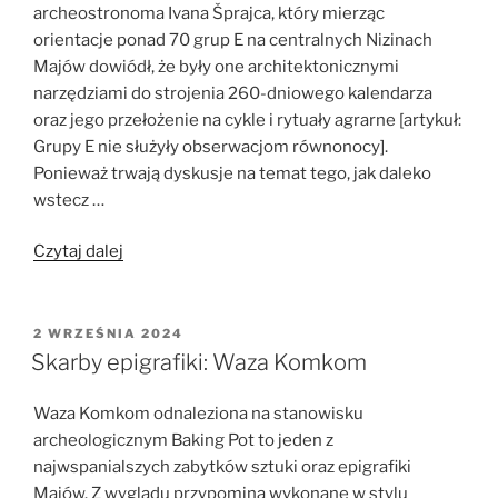
archeostronoma Ivana Šprajca, który mierząc
Teotihuacán”
orientacje ponad 70 grup E na centralnych Nizinach
Majów dowiódł, że były one architektonicznymi
narzędziami do strojenia 260-dniowego kalendarza
oraz jego przełożenie na cykle i rytuały agrarne [artykuł:
Grupy E nie służyły obserwacjom równonocy].
Ponieważ trwają dyskusje na temat tego, jak daleko
wstecz …
„Początki
Czytaj dalej
astronomii
i
kalendarza
OPUBLIKOWANE
2 WRZEŚNIA 2024
W
Mezoameryki:
Skarby epigrafiki: Waza Komkom
nowe
dowody
Waza Komkom odnaleziona na stanowisku
w
archeologicznym Baking Pot to jeden z
architekturze
najwspanialszych zabytków sztuki oraz epigrafiki
z
Majów. Z wyglądu przypomina wykonane w stylu