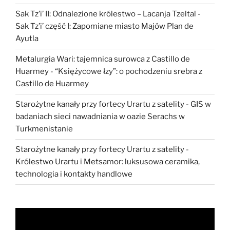
Sak Tz’i’ II: Odnalezione królestwo – Lacanja Tzeltal
-
Sak Tz’i’ część I: Zapomiane miasto Majów Plan de
Ayutla
Metalurgia Wari: tajemnica surowca z Castillo de
Huarmey
-
“Księżycowe łzy”: o pochodzeniu srebra z
Castillo de Huarmey
Starożytne kanały przy fortecy Urartu z satelity
-
GIS w
badaniach sieci nawadniania w oazie Serachs w
Turkmenistanie
Starożytne kanały przy fortecy Urartu z satelity
-
Królestwo Urartu i Metsamor: luksusowa ceramika,
technologia i kontakty handlowe