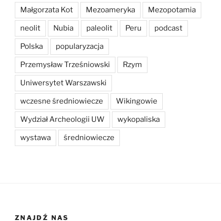
Małgorzata Kot
Mezoameryka
Mezopotamia
neolit
Nubia
paleolit
Peru
podcast
Polska
popularyzacja
Przemysław Trześniowski
Rzym
Uniwersytet Warszawski
wczesne średniowiecze
Wikingowie
Wydział Archeologii UW
wykopaliska
wystawa
średniowiecze
ZNAJDŹ NAS