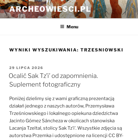
Przejdź
ARCHEOWIESCI.PL
do
treści
Menu
WYNIKI WYSZUKIWANIA:
TRZESNIOWSKI
OPUBLIKOWANE
29 LIPCA 2026
W
Ocalić Sak Tz’i’ od zapomnienia.
Suplement fotograficzny
Poniżej dzielimy się z wami graficzną prezentacją
działań jednego z naszych autorów, Przemysława
Trześniowskiego i lokalnego opiekuna dziedzictwa
Jacinto Gómez Sáncheza w okolicach stanowiska
Lacanja Tzeltal, stolicy Sak Tz’i’. Wszystkie zdjęcia są
autorstwa Przemka i udostępnione na licencji CC BY-