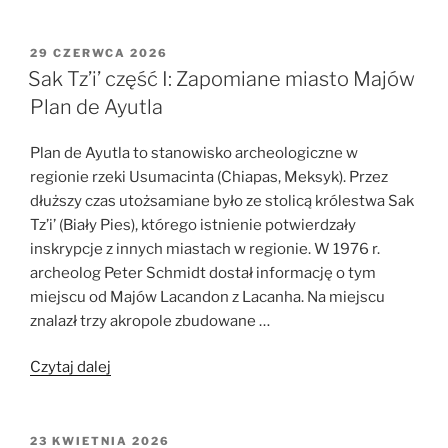
Tz’i’
II:
Odnalezione
OPUBLIKOWANE
29 CZERWCA 2026
W
królestwo
Sak Tz’i’ część I: Zapomiane miasto Majów
–
Plan de Ayutla
Lacanja
Tzeltal”
Plan de Ayutla to stanowisko archeologiczne w
regionie rzeki Usumacinta (Chiapas, Meksyk). Przez
dłuższy czas utożsamiane było ze stolicą królestwa Sak
Tz’i’ (Biały Pies), którego istnienie potwierdzały
inskrypcje z innych miastach w regionie. W 1976 r.
archeolog Peter Schmidt dostał informację o tym
miejscu od Majów Lacandon z Lacanha. Na miejscu
znalazł trzy akropole zbudowane …
„Sak
Czytaj dalej
Tz’i’
część
I:
OPUBLIKOWANE
23 KWIETNIA 2026