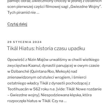
pamięć obraz, uwieczniony choćby w jednej z ostatnich
scen pierwszej części filmowej sagi „Gwiezdne Wojny”.
Tych piramid nie …
„Tikál:
Czytaj dalej
Odrodzenie”
OPUBLIKOWANE
29 STYCZNIA 2024
W
Tikál Hiatus: historia czasu upadku
Opowieść z Nizin Majów urwaliśmy w chwili wielkiego
zwycięstwa Kaanul, dynastii panującej w owym czasie
w Dzibanché (Quintana Roo, Meksyk) nad
znienawidzonym od stuleci wrogiem, i śmierci
ostatniego władcy Tikál z dynastii pochodzącej z
Teotihuacán w 562 roku n.e. [vide: Tikál: Nowe rozdanie
– Gwiezdne wojny]. Niespodziewana klęska, która
rozpoczęła hiatus w Tikál. Czy na …