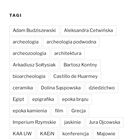
TAGI
Adam Budziszewski
Aleksandra Cetwińska
archeologia
archeologia podwodna
archeozoologia
architektura
Arkadiusz Sołtysiak
Bartosz Kontny
bioarcheologia
Castillo de Huarmey
ceramika
Dolina Sąspowska
dziedzictwo
Egipt
epigrafika
epoka brązu
epoka kamienia
film
Grecja
Imperium Rzymskie
jaskinie
Jura Ojcowska
KAA UW
KAEiN
konferencja
Majowie