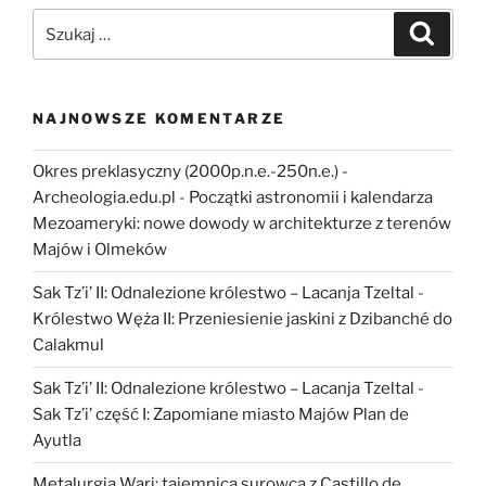
Szukaj:
Szukaj
NAJNOWSZE KOMENTARZE
Okres preklasyczny (2000p.n.e.-250n.e.) -
Archeologia.edu.pl
-
Początki astronomii i kalendarza
Mezoameryki: nowe dowody w architekturze z terenów
Majów i Olmeków
Sak Tz’i’ II: Odnalezione królestwo – Lacanja Tzeltal
-
Królestwo Węża II: Przeniesienie jaskini z Dzibanché do
Calakmul
Sak Tz’i’ II: Odnalezione królestwo – Lacanja Tzeltal
-
Sak Tz’i’ część I: Zapomiane miasto Majów Plan de
Ayutla
Metalurgia Wari: tajemnica surowca z Castillo de