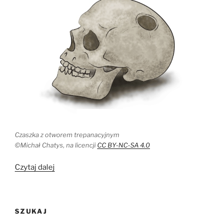
Czaszka z otworem trepanacyjnym
©Michał Chatys, na licencji
CC BY-NC-SA 4.0
„Trepanacja:
Czytaj dalej
analiza
czaszek
strefy
SZUKAJ
egejskiej”