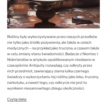
Rośliny były wykorzystywane przez naszych przodków
nie tylko jako źródło pożywienia, ale także w celach
medycznych – na przykład jako trucizna, a czasem także
w celu zmiany stanu świadomości. Badacze z Niemiec i
Niderlandów w artykule opublikowanym niedawno w
czasopiśmie
Antiquity
rozważają, czy odkryty przez
nich przedmiot, zawierający ziarna lulka czarnego
świadczy o wykorzystaniu tej rośliny jako leku, trucizny,
narkotyku, a nawet tego, czy odkrycie nie jest to
wynikiem niesamowitego zbiegu okoliczności.
„Lek,
Czytaj dalej
trucizna,