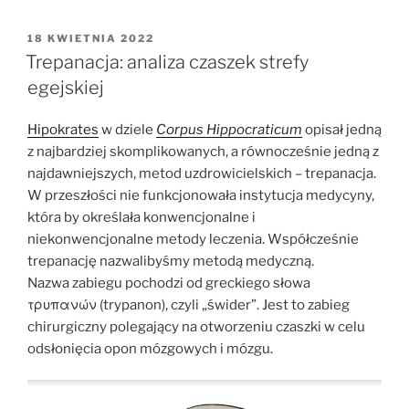
narkotyk
czy
OPUBLIKOWANE
18 KWIETNIA 2022
W
przypadek?
Trepanacja: analiza czaszek strefy
Funkcja
egejskiej
lulka
czarnego
Hipokrates
w dziele
Corpus Hippocraticum
opisał jedną
w
z najbardziej skomplikowanych, a równocześnie jedną z
rzymskich
najdawniejszych, metod uzdrowicielskich
– trepanacja.
Niderlandach”
W przeszłości nie funkcjonowała instytucja medycyny,
która by określała konwencjonalne i
niekonwencjonalne metody leczenia. Współcześnie
trepanację nazwalibyśmy metodą medyczną.
Nazwa zabiegu pochodzi od greckiego słowa
τρυπανών (trypanon), czyli „świder”. Jest to zabieg
chirurgiczny polegający na otworzeniu czaszki w celu
odsłonięcia opon mózgowych i mózgu.