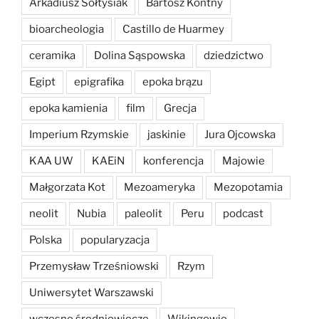
Arkadiusz Sołtysiak
Bartosz Kontny
bioarcheologia
Castillo de Huarmey
ceramika
Dolina Sąspowska
dziedzictwo
Egipt
epigrafika
epoka brązu
epoka kamienia
film
Grecja
Imperium Rzymskie
jaskinie
Jura Ojcowska
KAA UW
KAEiN
konferencja
Majowie
Małgorzata Kot
Mezoameryka
Mezopotamia
neolit
Nubia
paleolit
Peru
podcast
Polska
popularyzacja
Przemysław Trześniowski
Rzym
Uniwersytet Warszawski
wczesne średniowiecze
Wikingowie