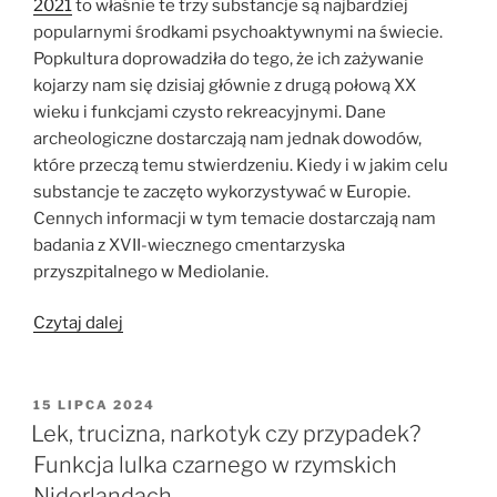
2021
to właśnie te trzy substancje są najbardziej
popularnymi środkami psychoaktywnymi na świecie.
Popkultura doprowadziła do tego, że ich zażywanie
kojarzy nam się dzisiaj głównie z drugą połową XX
wieku i funkcjami czysto rekreacyjnymi. Dane
archeologiczne dostarczają nam jednak dowodów,
które przeczą temu stwierdzeniu. Kiedy i w jakim celu
substancje te zaczęto wykorzystywać w Europie.
Cennych informacji w tym temacie dostarczają nam
badania z XVII-wiecznego cmentarzyska
przyszpitalnego w Mediolanie.
„Kokaina,
Czytaj dalej
marihuana,
opium
i
OPUBLIKOWANE
15 LIPCA 2024
W
inne
Lek, trucizna, narkotyk czy przypadek?
używki
Funkcja lulka czarnego w rzymskich
w
Niderlandach