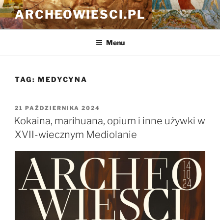
Przejdź
ARCHEOWIESCI.PL
do
treści
Menu
TAG:
MEDYCYNA
OPUBLIKOWANE
21 PAŹDZIERNIKA 2024
W
Kokaina, marihuana, opium i inne używki w
XVII-wiecznym Mediolanie