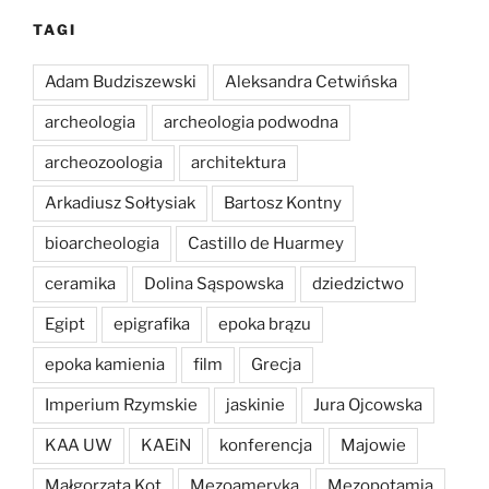
TAGI
Adam Budziszewski
Aleksandra Cetwińska
archeologia
archeologia podwodna
archeozoologia
architektura
Arkadiusz Sołtysiak
Bartosz Kontny
bioarcheologia
Castillo de Huarmey
ceramika
Dolina Sąspowska
dziedzictwo
Egipt
epigrafika
epoka brązu
epoka kamienia
film
Grecja
Imperium Rzymskie
jaskinie
Jura Ojcowska
KAA UW
KAEiN
konferencja
Majowie
Małgorzata Kot
Mezoameryka
Mezopotamia