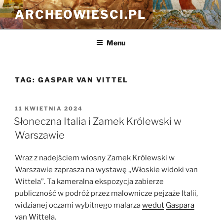
Przejdź
ARCHEOWIESCI.PL
do
treści
Menu
TAG:
GASPAR VAN VITTEL
OPUBLIKOWANE
11 KWIETNIA 2024
W
Słoneczna Italia i Zamek Królewski w
Warszawie
Wraz z nadejściem wiosny Zamek Królewski w
Warszawie zaprasza na wystawę „Włoskie widoki van
Wittela”. Ta kameralna ekspozycja zabierze
publiczność w podróż przez malownicze pejzaże Italii,
widzianej oczami wybitnego malarza
wedut
Gaspara
van Wittela
.