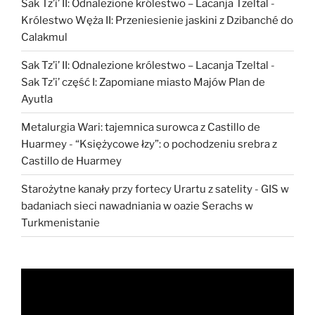
Sak Tz’i’ II: Odnalezione królestwo – Lacanja Tzeltal
-
Królestwo Węża II: Przeniesienie jaskini z Dzibanché do
Calakmul
Sak Tz’i’ II: Odnalezione królestwo – Lacanja Tzeltal
-
Sak Tz’i’ część I: Zapomiane miasto Majów Plan de
Ayutla
Metalurgia Wari: tajemnica surowca z Castillo de
Huarmey
-
“Księżycowe łzy”: o pochodzeniu srebra z
Castillo de Huarmey
Starożytne kanały przy fortecy Urartu z satelity
-
GIS w
badaniach sieci nawadniania w oazie Serachs w
Turkmenistanie