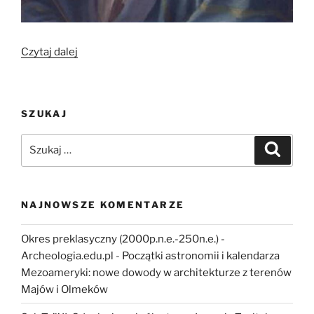
„Słoneczna
Czytaj dalej
Italia
i
Zamek
SZUKAJ
Królewski
w
Szukaj:
Szukaj
Warszawie”
NAJNOWSZE KOMENTARZE
Okres preklasyczny (2000p.n.e.-250n.e.) -
Archeologia.edu.pl
-
Początki astronomii i kalendarza
Mezoameryki: nowe dowody w architekturze z terenów
Majów i Olmeków